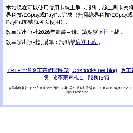
本站現在可以使用信用卡線上刷卡服務，線上刷卡會
界科技/ECpay或PayPal完成（無需綠界科技/ECpay或
PayPal帳號就可以使用）。
改革宗出版社
2026
年圖書目錄。請點擊
這裡下載
。
改革宗出版社訂購單：請點擊
這裡下載
。
TRTF台灣改革宗翻譯團契
Crtsbooks.net blog
改革
院
改革宗電視台
服務信箱
改革宗出版社 台北市南京東路四段133巷6弄40號1樓 電話 02-2718-3110 傳真 02-2718-31
rights reserved