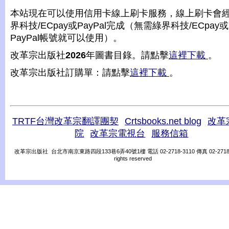
本站現在可以使用信用卡線上刷卡服務，線上刷卡會
界科技/ECpay或PayPal完成（無需綠界科技/ECpay或
PayPal帳號就可以使用）。
改革宗出版社
2026
年圖書目錄。請點擊
這裡下載
。
改革宗出版社訂購單：請點擊
這裡下載
。
TRTF台灣改革宗翻譯團契
Crtsbooks.net blog
改革
院
改革宗電視台
服務信箱
改革宗出版社 台北市南京東路四段133巷6弄40號1樓 電話 02-2718-3110 傳真 02-2718-31
rights reserved