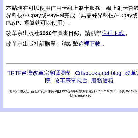
本站現在可以使用信用卡線上刷卡服務，線上刷卡會
界科技/ECpay或PayPal完成（無需綠界科技/ECpay或
PayPal帳號就可以使用）。
改革宗出版社
2026
年圖書目錄。請點擊
這裡下載
。
改革宗出版社訂購單：請點擊
這裡下載
。
TRTF台灣改革宗翻譯團契
Crtsbooks.net blog
改革
院
改革宗電視台
服務信箱
改革宗出版社 台北市南京東路四段133巷6弄40號1樓 電話 02-2718-3110 傳真 02-2718-31
rights reserved