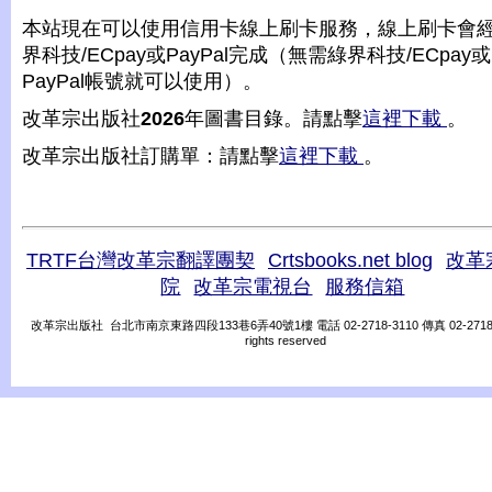
本站現在可以使用信用卡線上刷卡服務，線上刷卡會
界科技/ECpay或PayPal完成（無需綠界科技/ECpay或
PayPal帳號就可以使用）。
改革宗出版社
2026
年圖書目錄。請點擊
這裡下載
。
改革宗出版社訂購單：請點擊
這裡下載
。
TRTF台灣改革宗翻譯團契
Crtsbooks.net blog
改革
院
改革宗電視台
服務信箱
改革宗出版社 台北市南京東路四段133巷6弄40號1樓 電話 02-2718-3110 傳真 02-2718-31
rights reserved