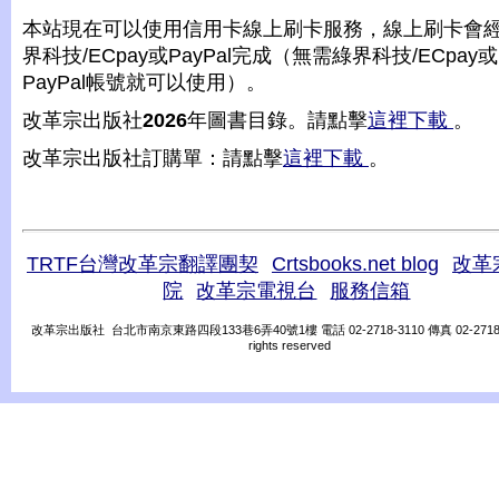
本站現在可以使用信用卡線上刷卡服務，線上刷卡會
界科技/ECpay或PayPal完成（無需綠界科技/ECpay或
PayPal帳號就可以使用）。
改革宗出版社
2026
年圖書目錄。請點擊
這裡下載
。
改革宗出版社訂購單：請點擊
這裡下載
。
TRTF台灣改革宗翻譯團契
Crtsbooks.net blog
改革
院
改革宗電視台
服務信箱
改革宗出版社 台北市南京東路四段133巷6弄40號1樓 電話 02-2718-3110 傳真 02-2718-31
rights reserved