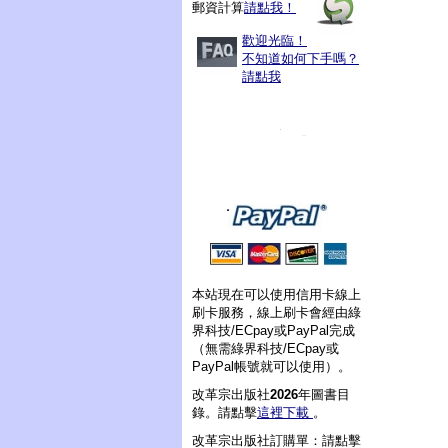
郵資計算
請點我！
歡迎光臨！
不知道如何下手嗎？
請點我
本站現在可以使用信用卡線上
刷卡服務，線上刷卡會經由綠
界科技/ECpay或PayPal完成
（無需綠界科技/ECpay或
PayPal帳號就可以使用）。
改革宗出版社
2026
年圖書目
錄。請點擊
這裡下載
。
改革宗出版社訂購單：請點擊