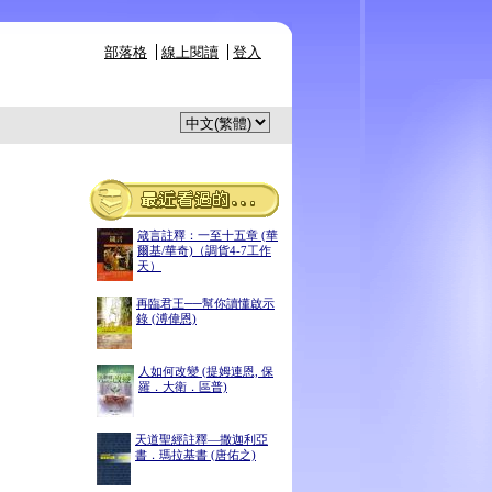
部落格
線上閱讀
登入
箴言註釋：一至十五章 (華
爾基/華奇)（調貨4-7工作
天）
再臨君王──幫你讀懂啟示
錄 (溥偉恩)
人如何改變 (提姆連恩, 保
羅．大衛．區普)
天道聖經註釋—撒迦利亞
書．瑪拉基書 (唐佑之)