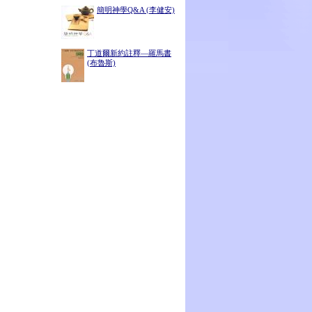
簡明神學Q&A (李健安)
丁道爾新約註釋—羅馬書
(布魯斯)