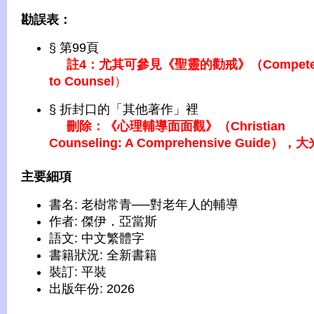
勘誤表：
§ 第99頁
註4：尤其可參見《聖靈的勸戒》（Compete
to Counsel
）
§ 折封口的「其他著作」裡
刪除：《心理輔導面面觀》（Christian
Counseling: A Comprehensive Guide），大
主要細項
書名: 老樹常青──對老年人的輔導
作者: 傑伊．亞當斯
語文: 中文繁體字
書籍狀況: 全新書籍
裝訂: 平裝
出版年份: 2026