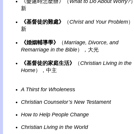
《憂慮時怎麼辦》（
What to Do About Worry?
新
《基督徒的難處》
（
Christ and Your Problem
）
新
《婚姻輔導學》
（
Marriage, Divorce, and
Remarriage in the Bible
），大光
《基督徒的家庭生活》
（
Christian Living in the
Home
），中主
A Thirst for Wholenes
s
Christian Counselor’s New Testament
How to Help People Change
Christian Living in the World