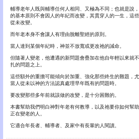
輔導老年人既與輔導任何人相同、又極為不同；也就是說
的基本原則不會因人的年紀而改變，其貫穿人的一生，這
從未改變。
而年老本身不會讓人有理由脫離聖經的原則。
當人達到某個年紀時，神並不放寬或更改祂的誡命。
但隨著人變老，他遭遇的新問題會疊加在他自年輕以來就
扎的問題之上。
這些額外的重擔可能傾向於加重、強化那些終生的難題，
當人從未以神的方法認真處理早年既有的問題時。
要改變那些多年前就該做的改變，是十分困難的。
本書幫助我們明白神對年老有何教導，以及祂要你如何幫
正在變老的人。
它適合年長者、輔導者、及家中有長輩的人閱讀。