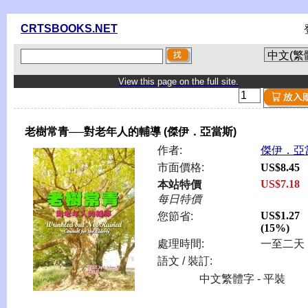
CRTSBOOKS.NET
View this page on the full site.
老樹常青──對老年人的輔導 (傑伊．亞當斯)
作者:
傑伊．亞
市面價格:
US$8.45
US$7.18
本站特價
每日特價
US$1.27
您節省:
(15%)
處理時間:
一至二天
語文 / 裝訂:
中文繁體字 - 平裝