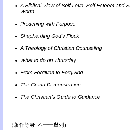
A Biblical View of Self Love, Self Esteem and S
Worth
Preaching with Purpose
Shepherding God’s Flock
A Theology of Christian Counseling
What to do on Thursday
From Forgiven to Forgiving
The Grand Demonstration
The Christian’s Guide to Guidance
（著作等身 不一一舉列）