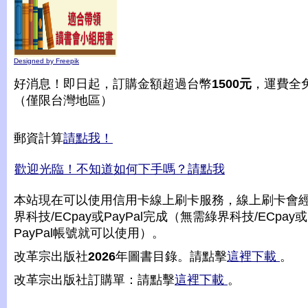
Designed by Freepik
好消息！即日起，訂購金額超過台幣
1500元
，運費全
（僅限台灣地區）
郵資計算
請點我！
歡迎光臨！不知道如何下手嗎？請點我
本站現在可以使用信用卡線上刷卡服務，線上刷卡會
界科技/ECpay或PayPal完成（無需綠界科技/ECpay或
PayPal帳號就可以使用）。
改革宗出版社
2026
年圖書目錄。請點擊
這裡下載
。
改革宗出版社訂購單：請點擊
這裡下載
。