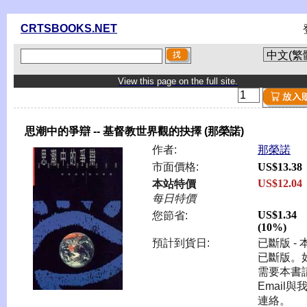
CRTSBOOKS.NET
View this page on the full site.
思潮中的爭辯 -- 基督教世界觀的抉擇 (那榮諾)
作者:
那榮諾
市面價格:
US$13.38
US$12.04
本站特價
每日特價
US$1.34
您節省:
(10%)
預計到貨日:
已斷版 - 
已斷版。
需要本書
Email與
連絡。