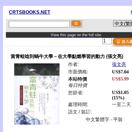
CRTSBOOKS.NET
View this page on the full site.
當青蛙唸到蝸牛大學－在大學點燃學習的動力 (張文亮)
作者:
張文亮
市面價格:
US$7.04
US$5.99
本站特價
每日特價
US$1.05
您節省:
(15%)
處理時間:
一至二天
語文 / 裝訂:
中文繁體字 - 平裝