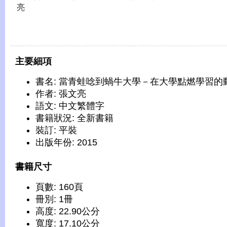
亮
主要細項
書名: 當青蛙唸到蝸牛大學－在大學點燃學習的
作者: 張文亮
語文: 中文繁體字
書籍狀況: 全新書籍
裝訂: 平裝
出版年份: 2015
書籍尺寸
頁數: 160頁
冊別: 1冊
高度: 22.90公分
寬度: 17.10公分