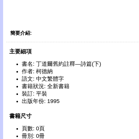
簡要介紹:
主要細項
書名: 丁道爾舊約註釋—詩篇(下)
作者: 柯德納
語文: 中文繁體字
書籍狀況: 全新書籍
裝訂: 平裝
出版年份: 1995
書籍尺寸
頁數: 0頁
冊別: 0冊