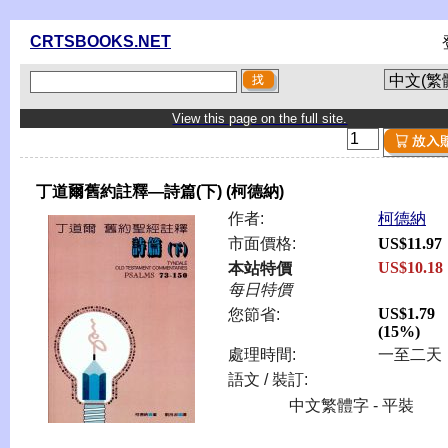
CRTSBOOKS.NET
View this page on the full site.
丁道爾舊約註釋—詩篇(下) (柯德納)
作者:
柯德納
市面價格:
US$11.97
US$10.18
本站特價
每日特價
US$1.79
您節省:
(15%)
處理時間:
一至二天
語文 / 裝訂:
中文繁體字 - 平裝