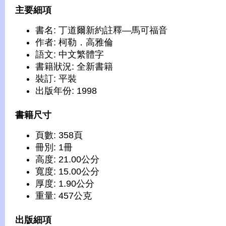
主要細項
書名: 丁道爾新約註釋—馬可福音
作者: 柯勒．高雅倫
語文: 中文繁體字
書籍狀況: 全新書籍
裝訂: 平裝
出版年份: 1998
書籍尺寸
頁數: 358頁
冊別: 1冊
高度: 21.00公分
寬度: 15.00公分
厚度: 1.90公分
重量: 457公克
出版細項