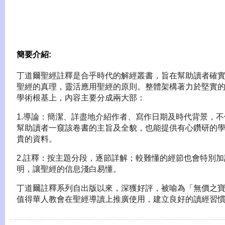
簡要介紹:
丁道爾聖經註釋是合乎時代的解經叢書，旨在幫助讀者確
聖經的真理，靈活應用聖經的原則。整體架構著力於堅實
學術根基上，內容主要分成兩大部：
1.導論：簡潔、詳盡地介紹作者、寫作日期及時代背景，不
幫助讀者一窺該卷書的主旨及全貌，也能提供有心鑽研的
貴的資料。
2.註釋：按主題分段，逐節詳解；較難懂的經節也會特別加
明，讓聖經的信息淺白易懂。
丁道爾註釋系列自出版以來，深獲好評，被喻為「無價之
值得華人教會在聖經導讀上推廣使用，建立良好的讀經習