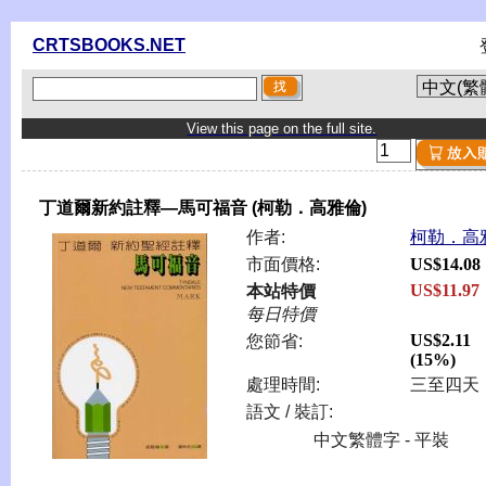
CRTSBOOKS.NET
View this page on the full site.
丁道爾新約註釋—馬可福音 (柯勒．高雅倫)
作者:
柯勒．高
市面價格:
US$14.08
US$11.97
本站特價
每日特價
US$2.11
您節省:
(15%)
處理時間:
三至四天
語文 / 裝訂:
中文繁體字 - 平裝