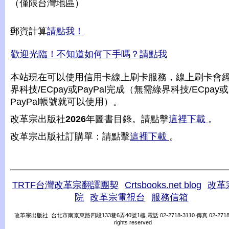
（僅限台灣地區）
郵資計算
請點我！
歡迎光臨！不知道如何下手嗎？請點我
本站現在可以使用信用卡線上刷卡服務，線上刷卡會
界科技/ECpay或PayPal完成（無需綠界科技/ECpay或
PayPal帳號就可以使用）。
改革宗出版社
2026
年圖書目錄。請點擊
這裡下載
。
改革宗出版社訂購單：請點擊
這裡下載
。
TRTF台灣改革宗翻譯團契
Crtsbooks.net blog
改革
院
改革宗電視台
服務信箱
改革宗出版社 台北市南京東路四段133巷6弄40號1樓 電話 02-2718-3110 傳真 02-2718-31
rights reserved