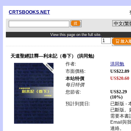
CRTSBOOKS.NET
View this page on the full site.
天道聖經註釋—利未記（卷下） (洪同勉)
作者:
洪同勉
市面價格:
US$22.89
US$20.60
本站特價
每日特價
US$2.29
您節省:
(10%)
預計到貨日:
已斷版 - 
已斷版。
需要本書
Email與
連絡。