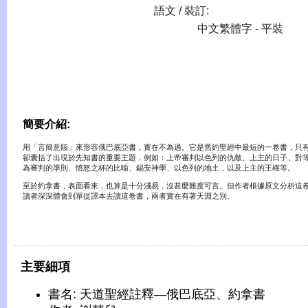
語文 / 裝訂:
中文繁體字 - 平裝
簡要介紹:
用「言簡意賅」來形容俄巴底亞書，實在不為過。它是舊約聖經中最短的一卷書，只有
卻囊括了出現於先知書的重要主題，例如：上帝審判以色列的仇敵、上主的日子、對
為審判的準則、憤怒之杯的比喻、錫安神學、以色列的地土，以及上主的王權等。
至於約拿書，表面看來，也算是十分淺易，沒甚麼難度可言。但作者根據原文分析這
讀者深深體會到單從譯本去讀這卷書，兩者實在有著天淵之別。
主要細項
書名: 天道聖經註釋—俄巴底亞、約拿書