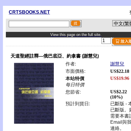
CRTSBOOKS.NET
View this page on the full site.
天道聖經註釋—俄巴底亞、約拿書 (謝慧兒)
作者:
謝慧兒
市面價格:
US$22.18
US$19.96
本站特價
每日特價
US$2.22
您節省:
(10%)
預計到貨日:
已斷版 - 
已斷版。
需要本書
Email與
連絡。