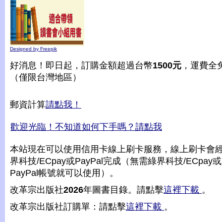
Designed by Freepik
好消息！即日起，訂購金額超過台幣
1500元
，運費全
（僅限台灣地區）
郵資計算
請點我！
歡迎光臨！不知道如何下手嗎？請點我
本站現在可以使用信用卡線上刷卡服務，線上刷卡會
界科技/ECpay或PayPal完成（無需綠界科技/ECpay或
PayPal帳號就可以使用）。
改革宗出版社
2026
年圖書目錄。請點擊
這裡下載
。
改革宗出版社訂購單：請點擊
這裡下載
。