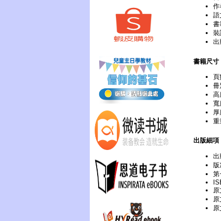
作
語
書
裝
出
書籍尺寸
頁
冊
高
寬
厚
重
出版細項
出
版次
第
IS
原文
原
原