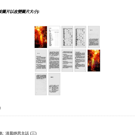
按圖片以改變圖片大小):
:
名: 清晨靜思主話 (三)