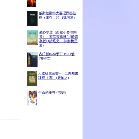
威斯敏斯特大要理問答注
釋（庫存：0） (魏司道)
誠心學道《西敏小要理問
答》―家庭靈修日引(簡體
字版) (詩塔兒．米德/梅思
道)
古氏新約神學下(POD版)
(古特立)
天道研究叢書--十二先知書
註釋（四） (唐佑之)
生命的重整 (巴刻)