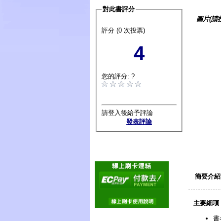
對此書評分
圖片(請
評分 (0 次投票)
4
您的評分: ?
請登入後給予評論
發表評論
簡要介紹
主要細項
書