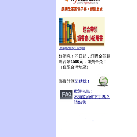
Designed by Freepik
好消息！即日起，訂購金額超
過台幣
1500元
，運費全免！
（僅限台灣地區）
郵資計算
請點我！
歡迎光臨！
不知道如何下手嗎？
請點我