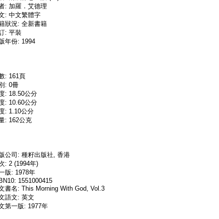
者: 加羅．艾德理
文: 中文繁體字
籍狀況: 全新書籍
訂: 平裝
版年份: 1994
數: 161頁
別: 0冊
度: 18.50公分
度: 10.60公分
度: 1.10公分
量: 162公克
版公司: 種籽出版社, 香港
: 2 (1994年)
一版: 1978年
BN10: 1551000415
書名: This Morning With God, Vol.3
文語文: 英文
文第一版: 1977年