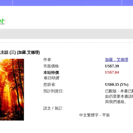
話 (三) (加羅.艾德理)
作者:
加羅．艾德理
市面價格:
US$7.39
US$7.04
本站特價
每日特價
您節省:
US$0.35 (5%)
預計到貨日:
已斷版 - 本書
如仍需要本書請Em
與我們連絡。
語文 / 裝訂:
中文繁體字 - 平裝