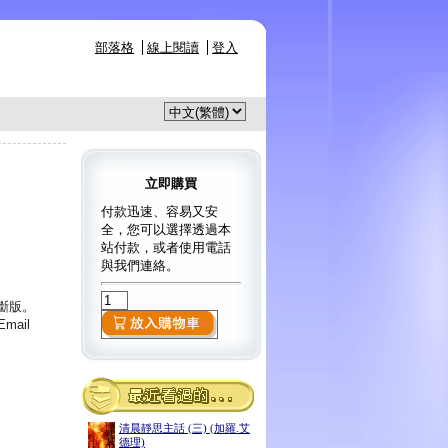
部落格
線上閱讀
登入
立即購買
付款迅速、容易又安
全，您可以選擇透過本
站付款，或者使用電話
與我們連絡。
已斷版。
ail
清晨靜思主話 (三) (加羅.艾
德理)