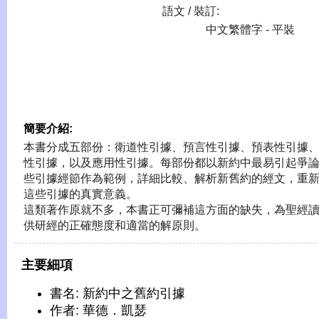
語文 / 裝訂:
中文繁體字 - 平裝
簡要介紹:
本書分成五部份：衛道性引據、預言性引據、預表性引據
性引據，以及應用性引據。每部份都以新約中最易引起爭
些引據經節作為範例，詳細比較、解析新舊約的經文，重
這些引據的真實意義。
這類著作原就不多，本書正可彌補這方面的缺失，為聖經
供研經的正確態度和適當的解原則。
主要細項
書名: 新約中之舊約引據
作者: 華德．凱瑟