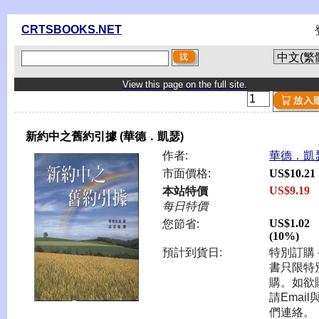
CRTSBOOKS.NET
View this page on the full site.
新約中之舊約引據 (華德．凱瑟)
作者:
華德．凱
市面價格:
US$10.21
US$9.19
本站特價
每日特價
US$1.02
您節省:
(10%)
預計到貨日:
特別訂購 -
書只限特
購。如欲
請Email
們連絡。