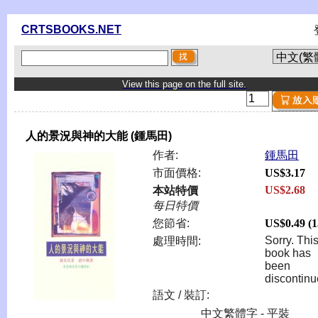
CRTSBOOKS.NET
View this page on the full site.
人的景況與神的大能 (鍾馬田)
作者:
鍾馬田
市面價格:
US$3.17
US$2.68
本站特價
每日特價
您節省:
US$0.49 (
Sorry. Thi
處理時間:
book has
been
discontinu
語文 / 裝訂:
中文繁體字 - 平裝