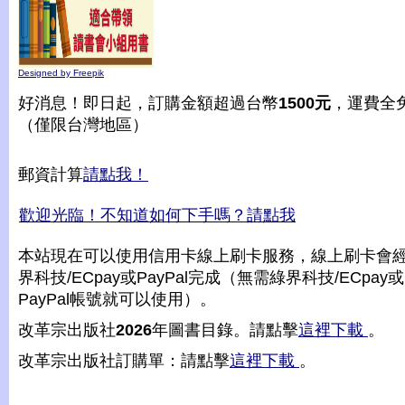
Designed by Freepik
好消息！即日起，訂購金額超過台幣
1500元
，運費全
（僅限台灣地區）
郵資計算
請點我！
歡迎光臨！不知道如何下手嗎？請點我
本站現在可以使用信用卡線上刷卡服務，線上刷卡會
界科技/ECpay或PayPal完成（無需綠界科技/ECpay或
PayPal帳號就可以使用）。
改革宗出版社
2026
年圖書目錄。請點擊
這裡下載
。
改革宗出版社訂購單：請點擊
這裡下載
。