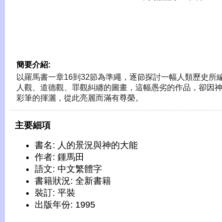
簡要介紹:
以羅馬書一章16到32節為準繩，逐節探討一幅人類歷史所
人觀、道德觀、罪觀糾纏的圖畫，這幅愚劣的作品，卻因
彩筆的揮灑，從此亮麗而滿有尊榮。
主要細項
書名: 人的景況與神的大能
作者: 鍾馬田
語文: 中文繁體字
書籍狀況: 全新書籍
裝訂: 平裝
出版年份: 1995