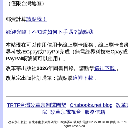
（僅限台灣地區）
郵資計算
請點我！
歡迎光臨！不知道如何下手嗎？請點我
本站現在可以使用信用卡線上刷卡服務，線上刷卡會
界科技/ECpay或PayPal完成（無需綠界科技/ECpay或
PayPal帳號就可以使用）。
改革宗出版社
2026
年圖書目錄。請點擊
這裡下載
。
改革宗出版社訂購單：請點擊
這裡下載
。
TRTF台灣改革宗翻譯團契
Crtsbooks.net blog
改革
院
改革宗電視台
服務信箱
改革宗出版社 台北市南京東路四段133巷6弄40號1樓 電話 02-2718-3110 傳真 02-2718-31
rights reserved