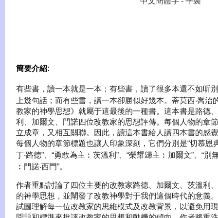
中文簡體字 - 平裝
簡要介紹:
有些書，讀一本就是一本；有些書，讀了很多本還不如听
上幾句話；而有些書，讀一本卻勝似好幾本。蒂莫西‧喬治
教家的神學思想》就屬于這最後的一種書。這本書是路德
利、加爾文、門諾四位改教家的思想評傳。每個人物的章
立成章，又相互關聯。因此，讀這本書給人讀四本書的感
每個人物的章節標題也讓人印象深刻，它們分別是“切慕恩
丁‧路德”、“勇敢為主︰茨溫利”、“榮耀歸主︰加爾文”、“別
︰門諾‧西門”。
作者重點討論了四位主要的改教家路德、加爾文、茨溫利
的神學思想，並闡發了改教神學對于我們這個時代的意義
試圖理解每一位改教家的思維模式及改教背景，以避免用
問題和標準來批評改教家的思想和動機的傾向。作者將重