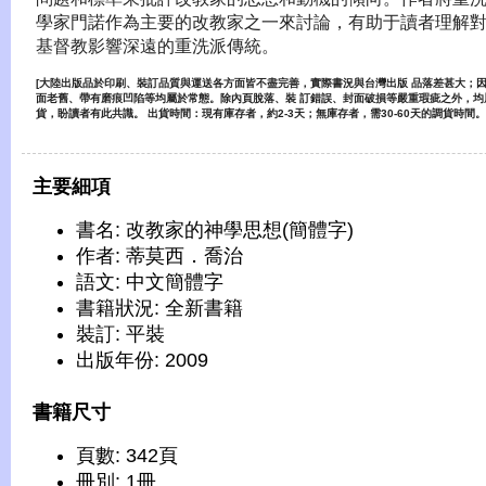
學家門諾作為主要的改教家之一來討論，有助于讀者理解
基督教影響深遠的重洗派傳統。
[大陸出版品於印刷、裝訂品質與運送各方面皆不盡完善，實際書況與台灣出版 品落差甚大；
面老舊、帶有磨痕凹陷等均屬於常態。除內頁脫落、裝 訂錯誤、封面破損等嚴重瑕疵之外，均
貨，盼讀者有此共識。 出貨時間：現有庫存者，約2-3天；無庫存者，需30-60天的調貨時間。
主要細項
書名: 改教家的神學思想(簡體字)
作者: 蒂莫西．喬治
語文: 中文簡體字
書籍狀況: 全新書籍
裝訂: 平裝
出版年份: 2009
書籍尺寸
頁數: 342頁
冊別: 1冊