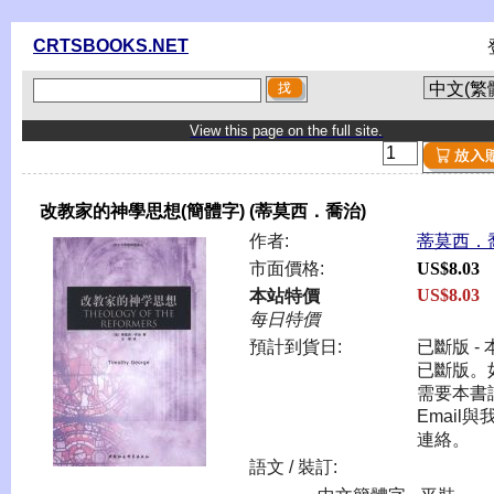
CRTSBOOKS.NET
View this page on the full site.
改教家的神學思想(簡體字) (蒂莫西．喬治)
作者:
蒂莫西．
市面價格:
US$8.03
US$8.03
本站特價
每日特價
預計到貨日:
已斷版 - 
已斷版。
需要本書
Email與
連絡。
語文 / 裝訂: