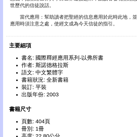
世歷代的信徒說話。
當代應用：幫助讀者把聖經的信息應用於此時此地，並
應用時須注意之處，使經文成為今天信徒的指引。
主要細項
書名: 國際釋經應用系列-以弗所書
作者: 斯諾德格拉斯
語文: 中文繁體字
書籍狀況: 全新書籍
裝訂: 平裝
出版年份: 2003
書籍尺寸
頁數: 404頁
冊別: 1冊
高度: 22.80公分