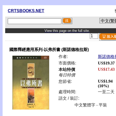
CRTSBOOKS.NET
View this page on the full site.
國際釋經應用系列-以弗所書 (斯諾德格拉斯)
作者:
斯諾德格
市面價格:
US$19.37
US$17.43
本站特價
每日特價
US$1.94
您節省:
(10%)
處理時間:
一至二天
語文 / 裝訂:
中文繁體字 - 平裝