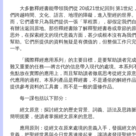
大多數釋經書能帶領我們從 20或21世紀回到 第1世紀
們跨越時間、文化、語言、地理的障礙，進入聖經的世界
而，它們通常只為我們提供一張「單程票」，卻假定我們
有辦法返回原地。那些釋經書除了解釋聖經書卷或章節的
思外，在探索經文的現代意義方面，甚少或根本沒有為我
幫助。它們所提供的資料無疑是有價值的，但整個工作只
一半。
「國際釋經應用系列」的主要目標，是要幫助讀者完成
難又重要的任務──將古代的信息帶入現代的處境。本系列
焦點放在實際的應用上，而且幫助讀者徹底思考從經文原
代應用的過程。本系列產品是釋經書，不是通俗的解經作
提供參考資料的工具書，而不是一般的靈修作品。
每一課包括以下部分：
經文原意：探討經文的歷史背景、詞義、語法及思路脈
簡明扼要，使讀者掌握經文原來的意思。
應用原則：從經文在原來處境的意義入手，發掘經文的
意義，把聖經世界與今日世界連接起來，讓讀者發現聖經