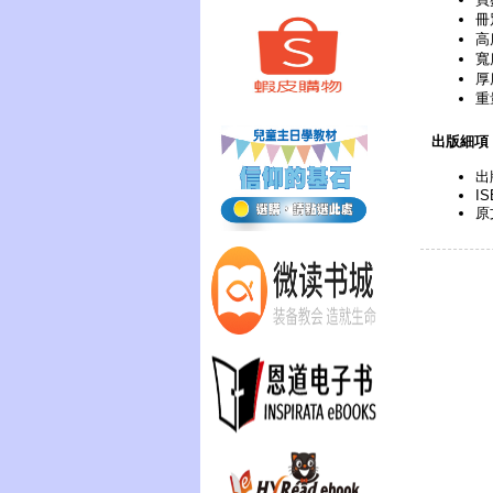
冊
高
寬
厚
重
出版細項
出
IS
原