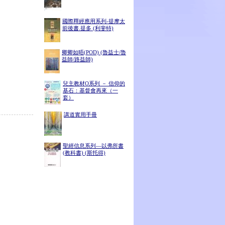
國際釋經應用系列-提摩太
前後書.提多 (利斐特)
卿卿如晤(POD) (魯益士/魯
益師/路益師)
兒主教材O系列 － 信仰的
基石：基督會再來（一
套）
講道實用手冊
聖經信息系列—以弗所書
(教科書) (斯托得)