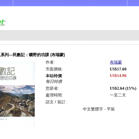
系列—民數記：曠野的功課 (布瑞蒙)
作者:
布瑞蒙
市面價格:
US$17.60
US$14.96
本站特價
每日特價
您節省:
US$2.64 (15%)
處理時間:
一至二天
語文 / 裝訂:
中文繁體字 - 平裝