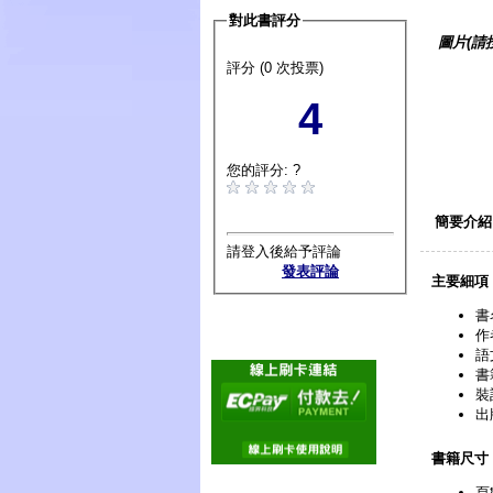
對此書評分
圖片(請
評分 (0 次投票)
4
您的評分: ?
簡要介紹
請登入後給予評論
發表評論
主要細項
書
作
語
書
裝
出
書籍尺寸
頁