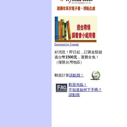
Designed by Freepik
好消息！即日起，訂購金額超
過台幣
1500元
，運費全免！
（僅限台灣地區）
郵資計算
請點我！
歡迎光臨！
不知道如何下手嗎？
請點我