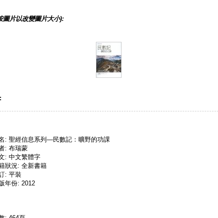
按圖片以改變圖片大小):
:
名: 聖經信息系列—民數記：曠野的功課
者: 布瑞蒙
文: 中文繁體字
籍狀況: 全新書籍
訂: 平裝
版年份: 2012
數: 464頁