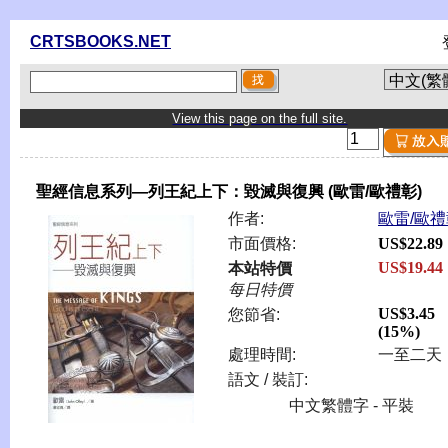
CRTSBOOKS.NET
View this page on the full site.
聖經信息系列—列王紀上下：毀滅與復興 (歐雷/歐禮彰)
作者:
歐雷/歐禮
市面價格:
US$22.89
US$19.44
本站特價
每日特價
US$3.45
您節省:
(15%)
處理時間:
一至二天
語文 / 裝訂:
中文繁體字 - 平裝