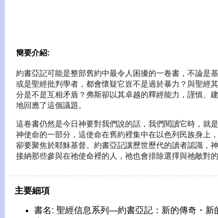
簡要介紹:
約書亞記可能是整部舊約中最令人困擾的一卷書，不論是
或是聖經批判學者，都會懷疑它豈不是過於暴力？與聖經
分是不是互相矛盾？弗斯卻以其卓越的釋經能力，謹慎、
地回應了這個議題。
這卷書仍然是今日神要對我們說的話，我們閱讀它時，就
神使命的一部分，這使命在舊約裡集中在以色列民族身上
卻要聚焦於耶穌基督。約書亞記讓歷世歷代的讀者認識，
接納那些參與在祂使命裡的人，祂也會排除選擇與祂敵對
主要細項
書名: 聖經信息系列—約書亞記：新的傳奇・新