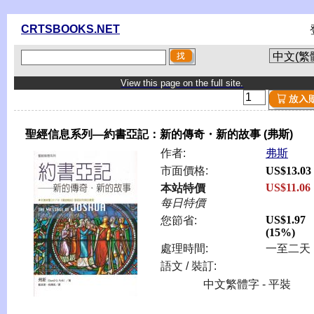
CRTSBOOKS.NET
View this page on the full site.
聖經信息系列—約書亞記：新的傳奇・新的故事 (弗斯)
作者:
弗斯
市面價格:
US$13.03
US$11.06
本站特價
每日特價
US$1.97
您節省:
(15%)
處理時間:
一至二天
語文 / 裝訂:
中文繁體字 - 平裝