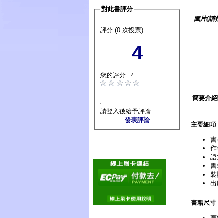
對此書評分
圖片(請
評分 (0 次投票)
4
您的評分: ?
簡要介紹
請登入後給予評論
發表評論
主要細項
書
作
語
書
裝
出
書籍尺寸
頁