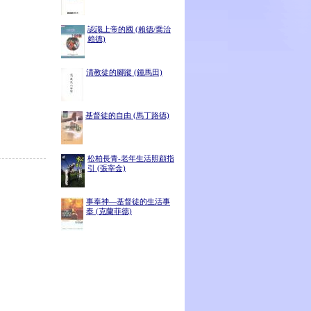
認識上帝的國 (賴德/喬治
賴德)
清教徒的腳蹤 (鍾馬田)
基督徒的自由 (馬丁路德)
松柏長青-老年生活照顧指
引 (張宰金)
事奉神—基督徒的生活事
奉 (克蘭菲德)