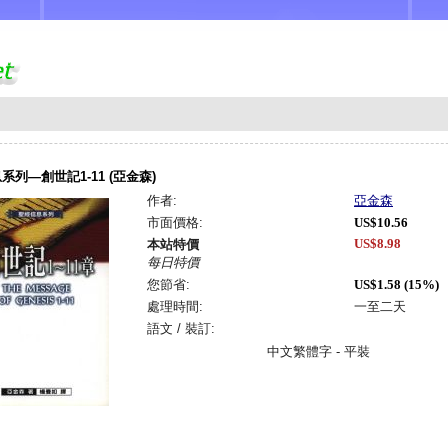
系列—創世記1-11 (亞金森)
作者:
亞金森
市面價格:
US$10.56
US$8.98
本站特價
每日特價
您節省:
US$1.58 (15%)
處理時間:
一至二天
語文 / 裝訂:
中文繁體字 - 平裝