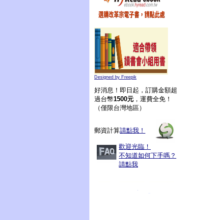
Designed by Freepik
好消息！即日起，訂購金額超
過台幣
1500元
，運費全免！
（僅限台灣地區）
郵資計算
請點我！
歡迎光臨！
不知道如何下手嗎？
請點我