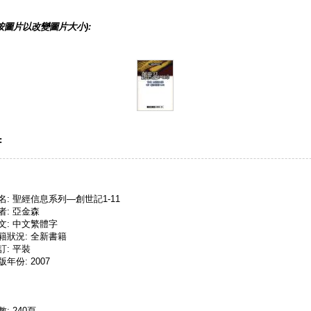
按圖片以改變圖片大小):
:
名: 聖經信息系列—創世記1-11
者: 亞金森
文: 中文繁體字
籍狀況: 全新書籍
訂: 平裝
版年份: 2007
數: 240頁