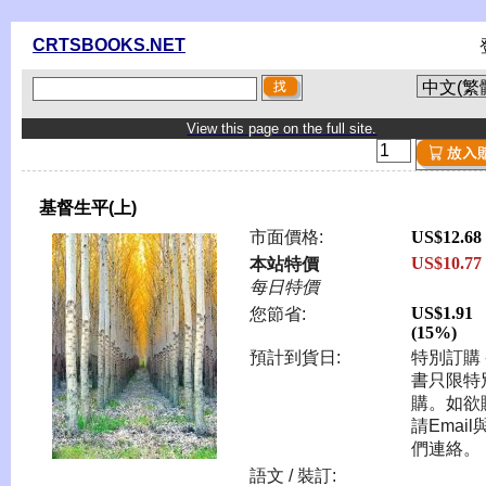
CRTSBOOKS.NET
View this page on the full site.
基督生平(上)
市面價格:
US$12.68
US$10.77
本站特價
每日特價
US$1.91
您節省:
(15%)
預計到貨日:
特別訂購 
書只限特
購。如欲
請Email
們連絡。
語文 / 裝訂: