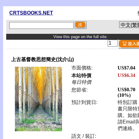
CRTSBOOKS.NET
View this page on the full site.
上古基督教思想簡史(沈介山)
市面價格:
US$7.04
US$6.34
本站特價
每日特價
US$0.70
您節省:
(10%)
預計到貨日:
特別訂購 
書只限特
購。如欲
請Email
們連絡。
語文 / 裝訂: