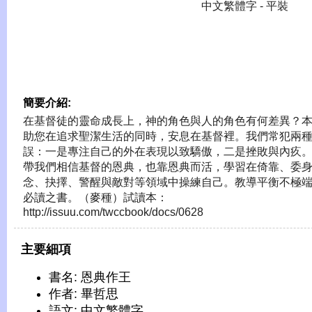
中文繁體字 - 平裝
簡要介紹:
在基督徒的靈命成長上，神的角色與人的角色有何差異？
助您在追求聖潔生活的同時，安息在基督裡。我們常犯兩
誤：一是專注自己的外在表現以致驕傲，二是挫敗與內疚
帶我們相信基督的恩典，也靠恩典而活，學習在倚靠、委
念、抉擇、警醒與敵對等領域中操練自己。教導平衡不極
必讀之書。（麥種）試讀本：
http://issuu.com/twccbook/docs/0628
主要細項
書名: 恩典作王
作者: 畢哲思
語文: 中文繁體字