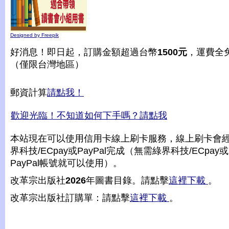
Designed by Freepik
好消息！即日起，訂購金額超過台幣
1500元
，運費全
（僅限台灣地區）
郵資計算
請點我！
歡迎光臨！不知道如何下手嗎？請點我
本站現在可以使用信用卡線上刷卡服務，線上刷卡會
界科技/ECpay或PayPal完成（無需綠界科技/ECpay或
PayPal帳號就可以使用）。
改革宗出版社
2026
年圖書目錄。請點擊
這裡下載
。
改革宗出版社訂購單：請點擊
這裡下載
。