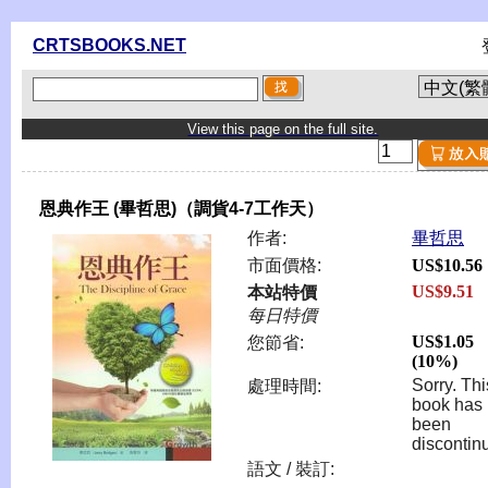
CRTSBOOKS.NET
View this page on the full site.
恩典作王 (畢哲思)（調貨4-7工作天）
作者:
畢哲思
市面價格:
US$10.56
US$9.51
本站特價
每日特價
US$1.05
您節省:
(10%)
Sorry. Thi
處理時間:
book has
been
discontin
語文 / 裝訂: