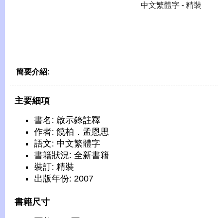
中文繁體字 - 精裝
簡要介紹:
主要細項
書名: 啟示錄註釋
作者: 饒柏．孟恩思
語文: 中文繁體字
書籍狀況: 全新書籍
裝訂: 精裝
出版年份: 2007
書籍尺寸