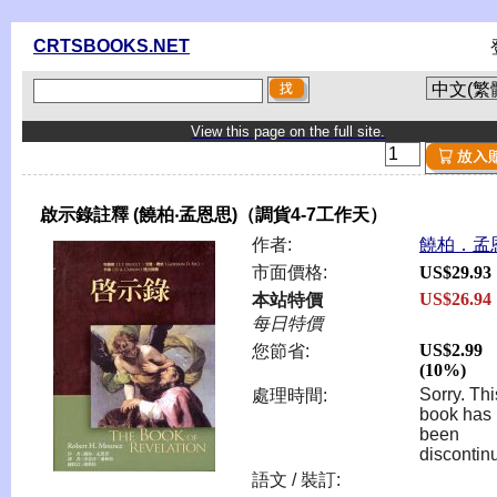
CRTSBOOKS.NET
View this page on the full site.
啟示錄註釋 (饒柏‧孟恩思)（調貨4-7工作天）
作者:
饒柏．孟
市面價格:
US$29.93
US$26.94
本站特價
每日特價
US$2.99
您節省:
(10%)
Sorry. Thi
處理時間:
book has
been
discontin
語文 / 裝訂: