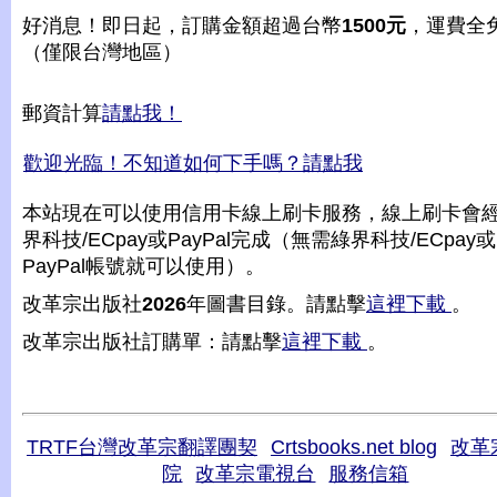
好消息！即日起，訂購金額超過台幣
1500元
，運費全
（僅限台灣地區）
郵資計算
請點我！
歡迎光臨！不知道如何下手嗎？請點我
本站現在可以使用信用卡線上刷卡服務，線上刷卡會
界科技/ECpay或PayPal完成（無需綠界科技/ECpay或
PayPal帳號就可以使用）。
改革宗出版社
2026
年圖書目錄。請點擊
這裡下載
。
改革宗出版社訂購單：請點擊
這裡下載
。
TRTF台灣改革宗翻譯團契
Crtsbooks.net blog
改革
院
改革宗電視台
服務信箱