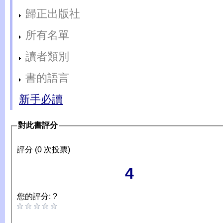
歸正出版社
所有名單
讀者類別
書的語言
新手必讀
對此書評分
評分 (0 次投票)
4
您的評分: ?