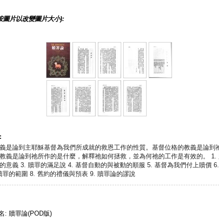
按圖片以改變圖片大小):
:
義是論到主耶穌基督為我們所成就的救恩工作的性質。基督位格的教義是論到
教義是論到祂所作的是什麼，解釋祂如何拯救，並為何祂的工作是有效的。 1. 贖
意義 3. 贖罪的滿足說 4. 基督自動的與被動的順服 5. 基督為我們付上贖價 6
 贖罪的範圍 8. 舊約的禮儀與預表 9. 贖罪論的謬說
名: 贖罪論(POD版)