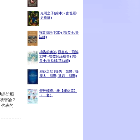
光明之子(繪本) (史普羅/
史鮑爾)
詩篇擷思(POD) (魯益士/魯
益師)
禱告的奧祕(原書名：飛鴻
22帖--魯益師論禱告) (魯
益士/魯益師/路益師)
耶穌之歌 (提姆．凱樂 / 提
摩太．凱勒, 凱西．凱勒)
聖經輔導小冊【罪惡篇】
祂是誰照
（一套）
罪論 2.
. 代表的