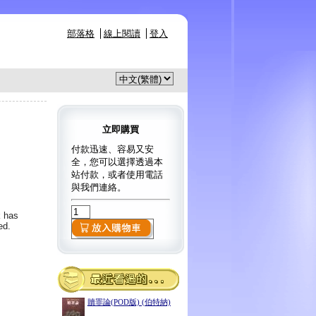
部落格
線上閱讀
登入
立即購買
付款迅速、容易又安
全，您可以選擇透過本
站付款，或者使用電話
與我們連絡。
k has
ed.
贖罪論(POD版) (伯特納)