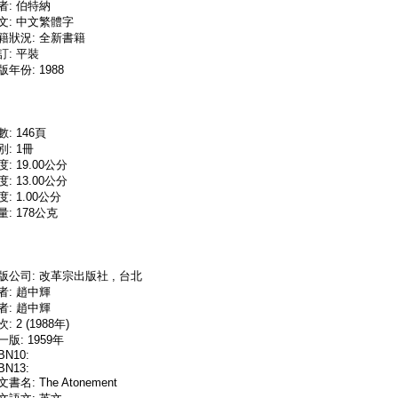
者: 伯特納
文: 中文繁體字
籍狀況: 全新書籍
訂: 平裝
版年份: 1988
數: 146頁
別: 1冊
度: 19.00公分
度: 13.00公分
度: 1.00公分
量: 178公克
版公司: 改革宗出版社 , 台北
者: 趙中輝
者: 趙中輝
: 2 (1988年)
一版: 1959年
BN10:
BN13:
書名: The Atonement