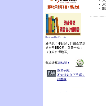
原
原
翻
Designed by Freepik
好消息！即日起，訂購金額超
過台幣
1500元
，運費全免！
（僅限台灣地區）
郵資計算
請點我！
歡迎光臨！
不知道如何下手嗎？
請點我