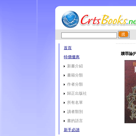
首頁
贖罪論(P
特價優惠
新書介紹
書籍分類
作者分類
歸正出版社
所有名單
讀者類別
書的語言
新手必讀