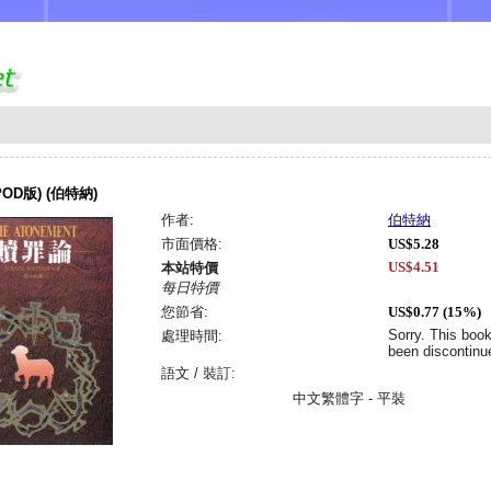
OD版) (伯特納)
作者:
伯特納
市面價格:
US$5.28
US$4.51
本站特價
每日特價
您節省:
US$0.77 (15%)
Sorry. This boo
處理時間:
been discontinu
語文 / 裝訂:
中文繁體字 - 平裝