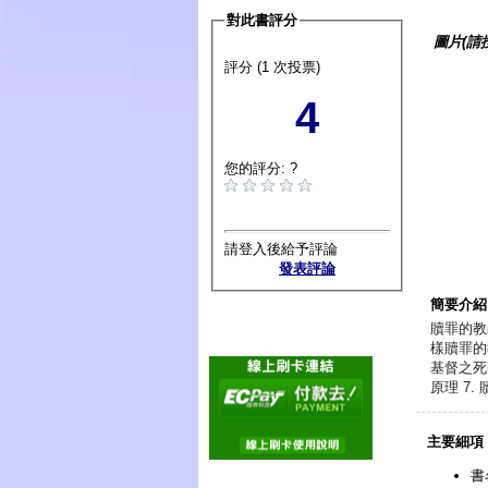
對此書評分
圖片(請
評分 (1 次投票)
4
您的評分: ?
請登入後給予評論
發表評論
簡要介紹
贖罪的教
樣贖罪的
基督之死的
原理 7.
主要細項
書