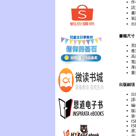
作
語
書
裝
出
書籍尺寸
頁
冊
高
寬
厚
重
出版細項
出
譯
編
版次
第
IS
IS
原文