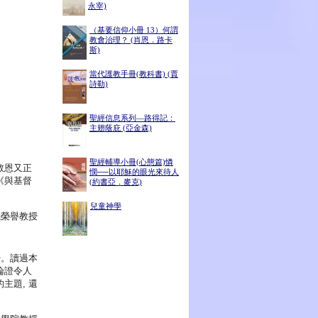
永宰)
（基要信仰小冊 13）何謂
教會治理？ (肖恩．路卡
斯)
當代護教手冊(教科書) (賈
詩勒)
聖經信息系列—路得記：
主翅蔭庇 (亞金森)
聖經輔導小冊(心態篇)憐
救恩又正
憫──以耶穌的眼光來待人
《與基督
(約書亞．麥克)
兒童神學
神學院榮譽教授
覺。讀過本
論證令人
主題, 還