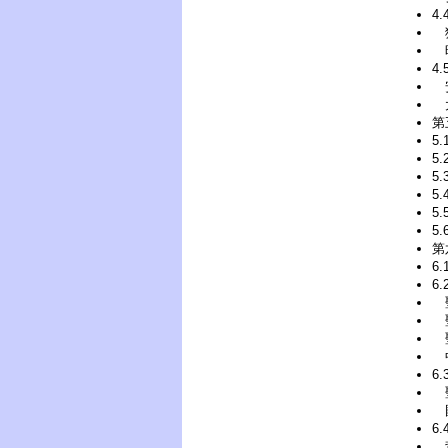
4
猶
時
4
安
第
5
5
5
5
5
5
第
6
6
聖
聖
聖
6
國
6