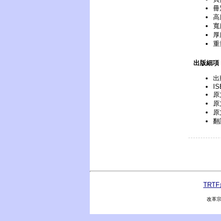
冊
高
寬
厚
重
出版細項
出
IS
原文
原
原
翻
TRT
改革宗出