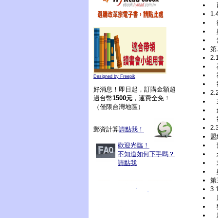
1
復
與
無
第
2
Designed by Freepik
神
好消息！即日起，訂購金額超
2
過台幣
1500元
，運費全免！
末
（僅限台灣地區）
創
2
郵資計算
請點我！
盟
歡迎光臨！
預
不知道如何下手嗎？
永
請點我
末
第
3
屬
狹