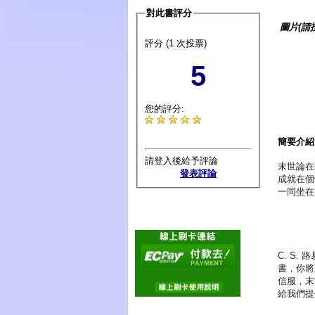
對此書評分
圖片(請
評分 (1 次投票)
5
您的評分:
簡要介紹
請登入後給予評論
末世論在
發表評論
成就在個
一同坐在
C. S
書，你將
信服，末
給我們提