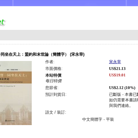
同坐在天上：盟約和末世論（簡體字） (宋永宰)
作者:
宋永宰
市面價格:
US$21.13
US$19.01
本站特價
每日特價
您節省:
US$2.12 (10%)
預計到貨日:
已斷版 - 本書
如仍需要本書請Em
與我們連絡。
語文 / 裝訂:
中文簡體字 - 平裝