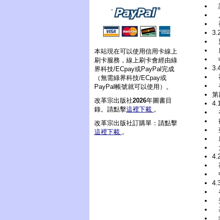
護
裡
3
盟
所
本站現在可以使用信用卡線上
收
刷卡服務，線上刷卡會經由綠
3
界科技/ECpay或PayPal完成
（無需綠界科技/ECpay或
在
PayPal帳號就可以使用）。
第
改革宗出版社
2026
年圖書目
4
錄。請點擊
這裡下載
。
在
律
改革宗出版社訂購單：請點擊
亞
這裡下載
。
4.
中
4
受
基
救