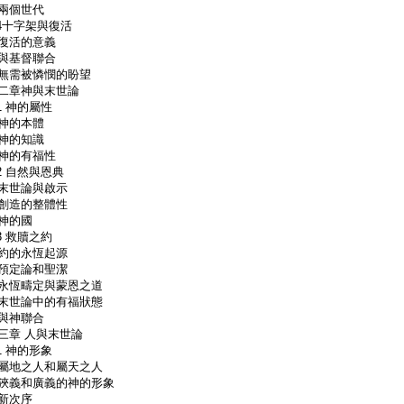
兩個世代
.4十字架與復活
活的意義
基督聯合
需被憐憫的盼望
二章神與末世論
.1 神的屬性
神的本體
神的知識
的有福性
.2 自然與恩典
世論與啟示
造的整體性
神的國
.3 救贖之約
約的永恆起源
定論和聖潔
恆疇定與蒙恩之道
世論中的有福狀態
與神聯合
三章 人與末世論
.1 神的形象
地之人和屬天之人
義和廣義的神的形象
新次序