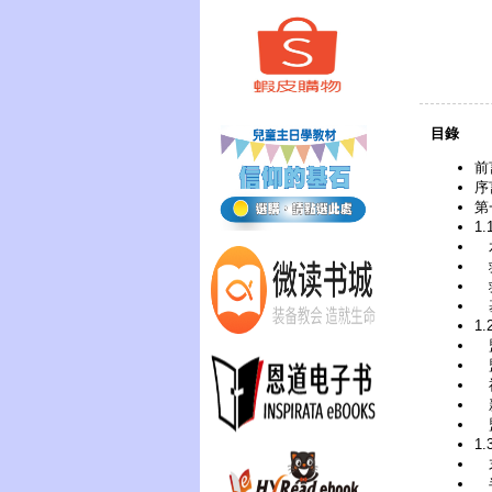
目錄
前
序
第
1
水
救
基
1
盟
盟
1
末
半