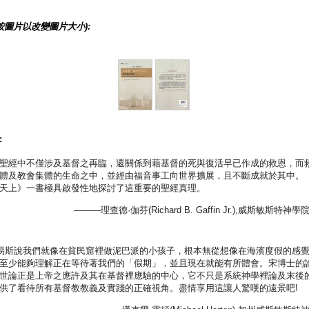
按圖片以改變圖片大小):
:
聖經中不僅涉及基督之再臨，還關係到藉基督的死與復活早已作成的救恩，而
體及教會集體的生命之中，並經由福音事工向世界擴展，且不斷成就於其中。
天上》一書極具啟發性地探討了這重要的聖經真理。
———理查德·伽芬(Richard B. Gaffin Jr.),威斯敏斯特
. 路易斯說我們就像在貧民窟裡做泥巴派的小孩子，根本無從想像在海濱度假的感
至少能夠理解正在等待著我們的「假期」，並且現在就能有所體會。宋博士的
世論正是上帝之應許及其在基督裡應驗的中心，它不只是系統神學裡論及末後的
供了看待所有基督教教義及實踐的正確視角。盡情享用這讓人驚嘆的遠景吧!