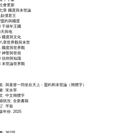
社會更新
七章 國度與末世論
.1奴僕君王
.2盟約與國度
.3 千禧年王國
.4天與地
.5 國度與文化
八章世界觀與末世
.1 國度與世界觀
.2 神聖與世俗
.3 信仰與知識
.4 末世論世界觀
名: 與基督一同坐在天上：盟約和末世論（簡體字）
者: 宋永宰
文: 中文簡體字
籍狀況: 全新書籍
訂: 平裝
版年份: 2025
數: 363頁