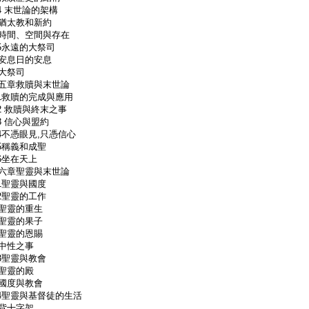
.4 末世論的架構
太教和新約
間、空間與存在
.5永遠的大祭司
息日的安息
大祭司
五章救贖與末世論
.1救贖的完成與應用
.2 救贖與終末之事
.3 信心與盟約
.4不憑眼見,只憑信心
.5稱義和成聖
.6坐在天上
六章聖靈與末世論
.1聖靈與國度
.2聖靈的工作
靈的重生
靈的果子
靈的恩賜
中性之事
.3聖靈與教會
聖靈的殿
度與教會
.4聖靈與基督徒的生活
背十字架