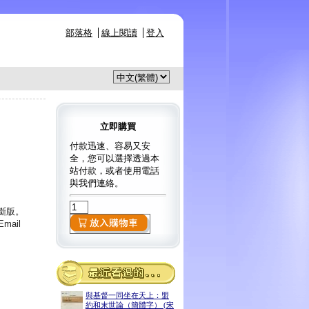
部落格
線上閱讀
登入
立即購買
付款迅速、容易又安
全，您可以選擇透過本
站付款，或者使用電話
與我們連絡。
已斷版。
ail
與基督一同坐在天上：盟
約和末世論（簡體字） (宋