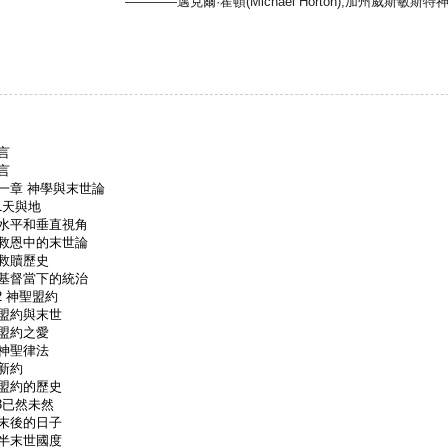
————邁克爾·霍頓(Michael Horton),加州威斯敏斯
言
言
一章 神學與末世論
.1天與地
平和垂直視角
恩中的末世論
救贖歷史
督當下的統治
.2 神聖盟約
約與末世
盟約之愛
神聖律法
新約
約的歷史
.3已然未然
後的日子
末世國度