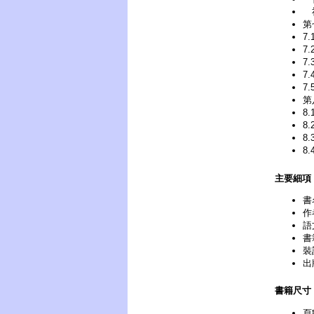
第
7
7
7
7
7
第
8
8
8
8
主要細項
書
作
語
書
裝
出
書籍尺寸
頁