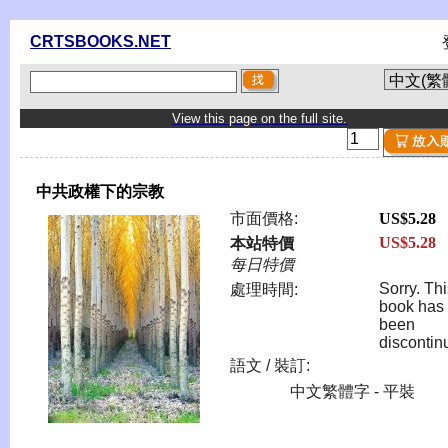
CRTSBOOKS.NET
View this page on the full site.
中共政權下的宗教
市面價格:
US$5.28
US$5.28
本站特價
每日特價
Sorry. Th
處理時間:
book has
been
discontin
語文 / 裝訂:
中文繁體字 - 平裝