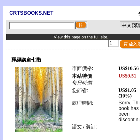
CRTSBOOKS.NET
View this page on the full site.
釋經講道七階
市面價格:
US$10.56
US$9.51
本站特價
每日特價
US$1.05
您節省:
(10%)
Sorry. Th
處理時間:
book has
been
discontin
語文 / 裝訂: