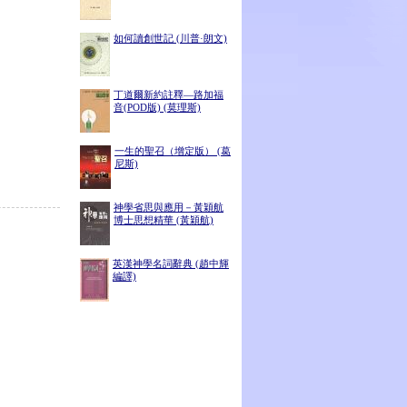
如何讀創世記 (川普·朗文)
丁道爾新約註釋—路加福
音(POD版) (莫理斯)
一生的聖召（增定版） (葛
尼斯)
神學省思與應用－黃穎航
博士思想精華 (黃穎航)
英漢神學名詞辭典 (趙中輝
編譯)