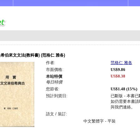
希伯來文文法(教科書) (范格仁 雅各)
作者:
范格仁 雅各
市面價格:
US$9.86
US$8.38
本站特價
每日特價
您節省:
US$1.48 (15%)
預計到貨日:
已斷版 - 本書
如仍需要本書請Em
與我們連絡。
語文 / 裝訂:
中文繁體字 - 平裝