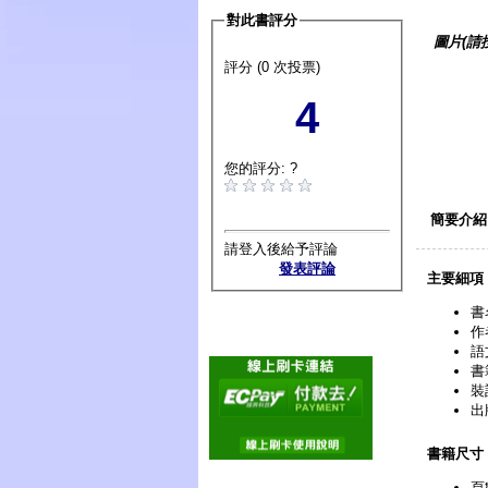
對此書評分
圖片(請
評分 (0 次投票)
4
您的評分: ?
簡要介紹
請登入後給予評論
發表評論
主要細項
書
作
語
書
裝
出
書籍尺寸
頁