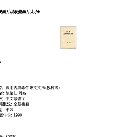
按圖片以改變圖片大小):
:
名: 實用古典希伯來文文法(教科書)
者: 范格仁 雅各
文: 中文繁體字
籍狀況: 全新書籍
訂: 平裝
版年份: 1999
數: 303頁