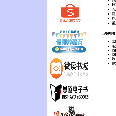
冊
高
寬
厚
重
出版細項
出
版次
IS
IS
原文
原