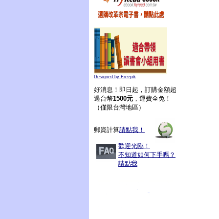
Designed by Freepik
好消息！即日起，訂購金額超
過台幣
1500元
，運費全免！
（僅限台灣地區）
郵資計算
請點我！
歡迎光臨！
不知道如何下手嗎？
請點我