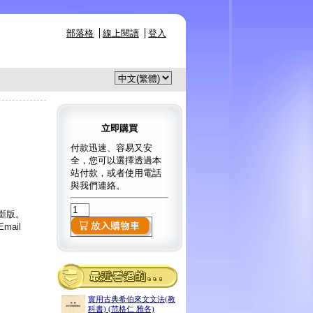
部落格
線上閱讀
登入
立即購買
付款迅速、容易又安
全，您可以選擇透過本
站付款，或者使用電話
與我們連絡。
已斷版。
ail
實用古典希伯來文文法(教
科書) (范格仁 雅各)