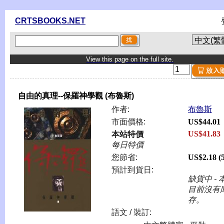
CRTSBOOKS.NET
View this page on the full site.
自由的真理--保羅神學觀 (布魯斯)
作者:
布魯斯
市面價格:
US$44.01
US$41.83
本站特價
每日特價
您節省:
US$2.18 (
預計到貨日:
缺貨中 - 
目前沒有
存。
語文 / 裝訂: