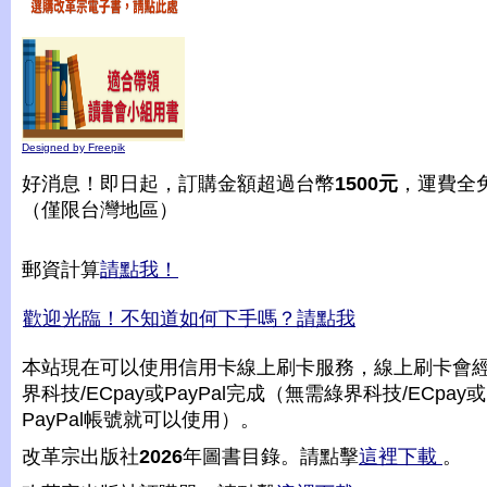
Designed by Freepik
好消息！即日起，訂購金額超過台幣
1500元
，運費全
（僅限台灣地區）
郵資計算
請點我！
歡迎光臨！不知道如何下手嗎？請點我
本站現在可以使用信用卡線上刷卡服務，線上刷卡會
界科技/ECpay或PayPal完成（無需綠界科技/ECpay或
PayPal帳號就可以使用）。
改革宗出版社
2026
年圖書目錄。請點擊
這裡下載
。