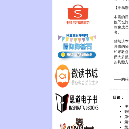
【推薦辭
本書的目
他們也許
教會成員
者。
雖然這本
具體的操
如果教會
們大多數
的具體方
——約翰
目錄：
序
致
第
第
第