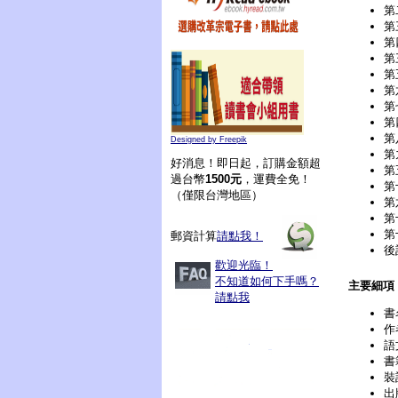
第
第
第
第
第
第
第
第
第
Designed by Freepik
第
好消息！即日起，訂購金額超
第
過台幣
1500元
，運費全免！
第
（僅限台灣地區）
第
第
第
郵資計算
請點我！
後
歡迎光臨！
不知道如何下手嗎？
主要細項
請點我
書
作
語
書
裝
出