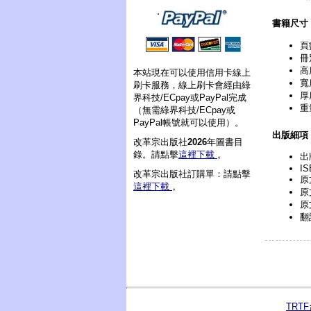
書籍尺寸
頁
冊
高
本站現在可以使用信用卡線上
寬
刷卡服務，線上刷卡會經由綠
厚
界科技/ECpay或PayPal完成
重
（無需綠界科技/ECpay或
PayPal帳號就可以使用）。
出版細項
改革宗出版社
2026
年圖書目
錄。請點擊
這裡下載
。
出
IS
改革宗出版社訂購單：請點擊
原文
這裡下載
。
原
原
翻
TRT