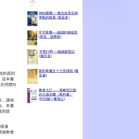
神的榮耀──整合改革宗神
學觀的根基 (葉提多)
字字珠璣──細讀約翰福音
(馬克．強斯頓)
字裡行間──細讀創世記
(魏司道)
新約希臘文十七堂課程 (麥
經的原則
安迪)
，這本書
的共同體向
教會大計——策略性計劃
的九個步驟（教科書）
(POD版) (麥福士)
分，讓他
在。本書
督的肢
一樣激
整個教會