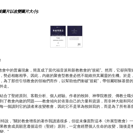
按圖片以改變圖片大小):
:
是教會中的普遍現象，簡直成了當代福音派和新教教會的“規範”。然而，它卻與聖
，勢必相敵相爭。因此，內斂的聚會型教會必然不能維持其屬靈的生機。於是
，為了那些引領教會的領袖們而作，以幫助他們衝破“規範”，帶領屬耶穌基督
外走。
結合了聖經原則、客觀分析、個人經驗。作者的牧師、神學院教授、傳教士職
到了教會內斂的問題——教會傾向於依靠自己的力量和資源，而非神大能和同
每一個讀到它的讀者來改變教會，因此它不是單為牧師寫的，而是為了所有基
斯特說，“關於教會增長的著作我讀過很多，但從未像面對這本《外展型教會》
果教會成員願意遵循這些（聖經）原則，一定會經歷個人生命的改變，隨後是
變。”