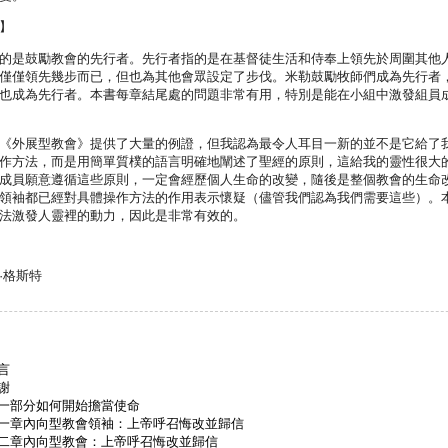
】
的是鼓勵教會的先行者。先行者指的是在基督徒生活和侍奉上領先於周圍其他
僅僅領先幾步而已，但也為其他會眾設定了步伐。米勒鼓勵牧師們成為先行者
也成為先行者。本書每章結尾處的問題非常有用，特別是能在小組中激發組員
《外展型教會》提供了大量的例證，但我認為最令人耳目一新的並不是它給了
作方法，而是用簡單質樸的語言明確地闡述了聖經的原則，這給我的靈性很大
成員願意遵循這些原則，一定會經歷個人生命的改變，隨後是整個教會的生命
領袖都已經對具體操作方法的作用表示懷疑（儘管我們認為我們需要這些）。
法激發人靈裡的動力，因此是非常有效的。
·格斯特
言
謝
一部分如何開始擔當使命
一章內向型教會領袖：上帝呼召悔改並歸信
二章內向型教會：上帝呼召悔改並歸信