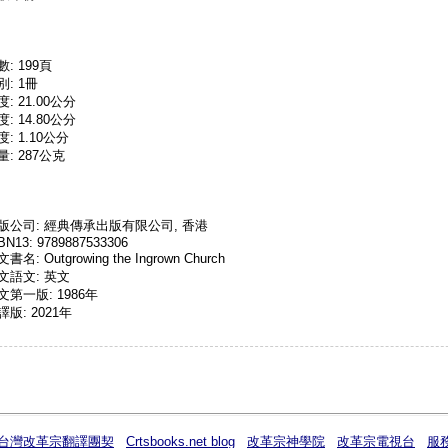
數: 199頁
別: 1冊
度: 21.00公分
度: 14.80公分
度: 1.10公分
量: 287公克
版公司: 經典傳承出版有限公司, 香港
BN13: 9789887533306
書名: Outgrowing the Ingrown Church
文語文: 英文
文第一版: 1986年
譯版: 2021年
F台灣改革宗翻譯團契
Crtsbooks.net blog
改革宗神學院
改革宗電視台
服