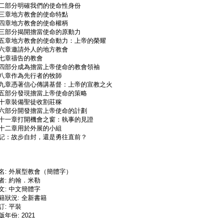
二部分明確我們的使命性身份
三章地方教會的使命特點
四章地方教會的使命權柄
三部分揭開擔當使命的原動力
五章地方教會的使命動力：上帝的榮耀
六章邀請外人的地方教會
七章禱告的教會
四部分成為擔當上帝使命的教會領袖
八章作為先行者的牧師
九章憑著信心傳講基督：上帝的宣教之火
五部分發現擔當上帝使命的策略
十章裝備聖徒收割莊稼
六部分開發擔當上帝使命的計劃
十一章打開機會之窗：執事的見證
十二章用於外展的小組
記：故步自封，還是勇往直前？
名: 外展型教會（簡體字）
者: 約翰．米勒
文: 中文簡體字
籍狀況: 全新書籍
訂: 平裝
版年份: 2021