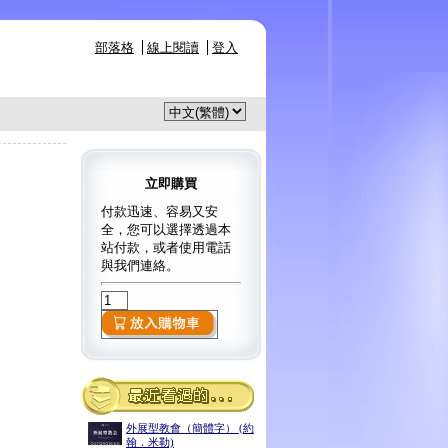
部落格
線上閱讀
登入
立即購買
付款迅速、容易又安
全，您可以選擇透過本
站付款，或者使用電話
與我們連絡。
外展型教會（簡體字） (約
翰．米勒)