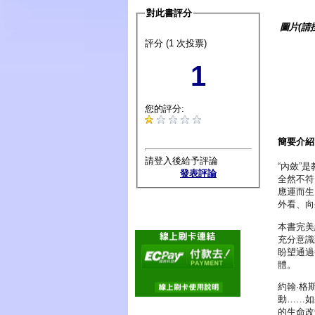
對此書評分
圖片(請
評分 (1 次投票)
1
您的評分:
簡要介紹
請登入後給予評論
“內斂”
發表評論
全然不符
應運而生
外看、向
本書完美
充分意識
盼望通過
體。
約翰·格
動……如
的生命改