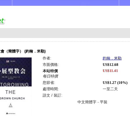
會（簡體字） (約翰．米勒)
作者:
約翰．米勒
市面價格:
US$12.68
US$11.41
本站特價
每日特價
您節省:
US$1.27 (10%)
處理時間:
一至二天
語文 / 裝訂:
中文簡體字 - 平裝