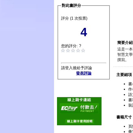
對此書評分
評分 (1 次投票)
4
簡要介紹
您的評分: ?
這是一本
智慧文學
撰寫。
請登入後給予評論
發表評論
主要細項
書
作
語
書
裝
書籍尺寸
頁
冊