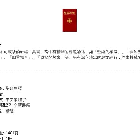
:
不可或缺的研經工具書，當中有精闢的專題論述，如「聖經的權威」、「舊約
」、「四重福音」、「原始的教會」等。另有深入淺出的經文註解，均由權威
名: 聖經新釋
者:
文: 中文繁體字
籍狀況: 全新書籍
訂: 精裝
數: 1401頁
別: 1冊