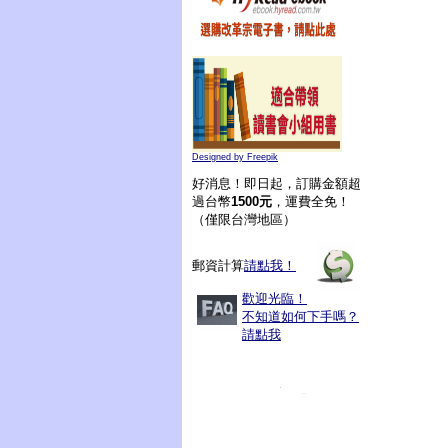
Designed by Freepik
好消息！即日起，訂購金額超
過台幣
1500元
，運費全免！
（僅限台灣地區）
郵資計算
請點我！
歡迎光臨！
不知道如何下手嗎？
請點我