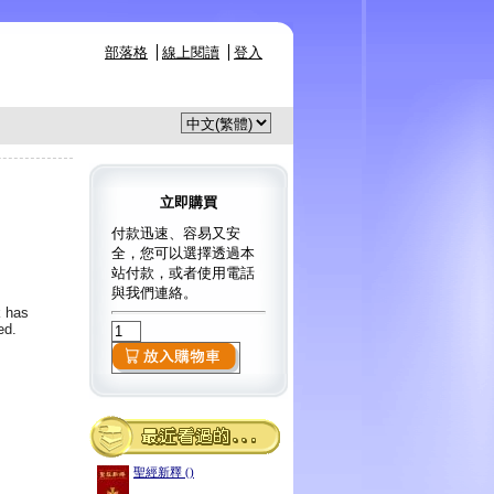
部落格
線上閱讀
登入
立即購買
付款迅速、容易又安
全，您可以選擇透過本
站付款，或者使用電話
與我們連絡。
k has
ed.
聖經新釋 ()