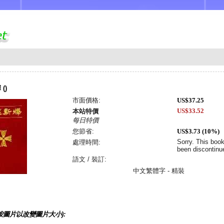
()
市面價格:
US$37.25
US$33.52
本站特價
每日特價
您節省:
US$3.73 (10%)
Sorry. This boo
處理時間:
been discontinu
語文 / 裝訂:
中文繁體字 - 精裝
按圖片以改變圖片大小):