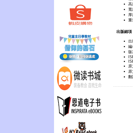
高
寬
厚
重
出版細項
出
編
版次
IS
IS
原文
原
翻