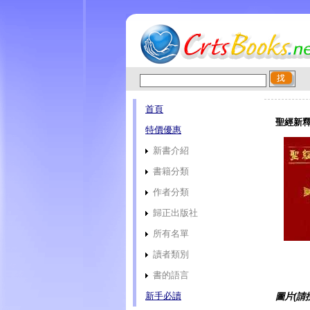
首頁
聖經新釋 
特價優惠
新書介紹
書籍分類
作者分類
歸正出版社
所有名單
讀者類別
書的語言
新手必讀
圖片(請