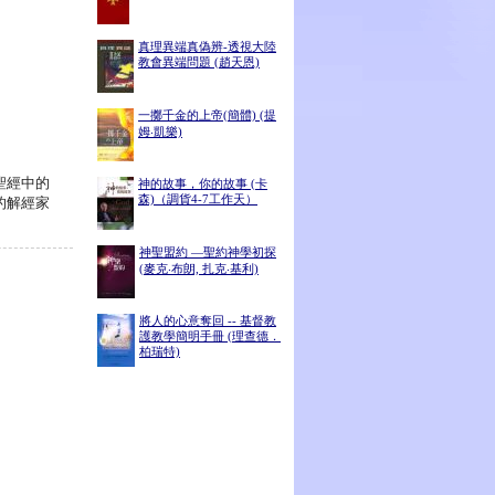
真理異端真偽辨-透視大陸
教會異端問題 (趙天恩)
一擲千金的上帝(簡體) (提
姆‧凱樂)
聖經中的
神的故事，你的故事 (卡
森)（調貨4-7工作天）
的解經家
神聖盟約 ―聖約神學初探
(麥克‧布朗, 扎克‧基利)
將人的心意奪回 -- 基督教
護教學簡明手冊 (理查德．
柏瑞特)