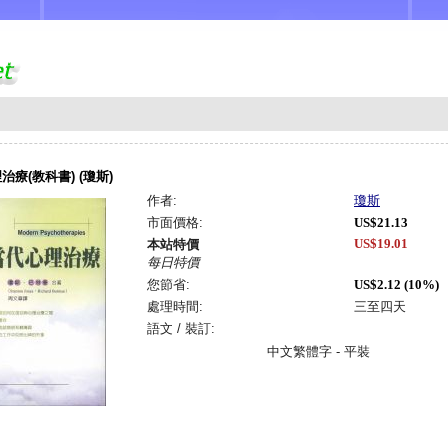
治療(教科書) (瓊斯)
作者:
瓊斯
市面價格:
US$21.13
US$19.01
本站特價
每日特價
您節省:
US$2.12 (10%)
處理時間:
三至四天
語文 / 裝訂:
中文繁體字 - 平裝