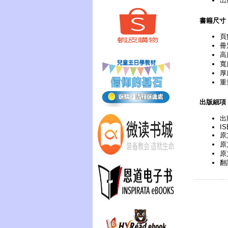
出
書籍尺寸
頁
冊
高
寬
厚
重
出版細項
出
IS
原文
原
原
翻