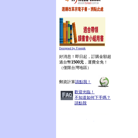
Designed by Freepik
好消息！即日起，訂購金額超
過台幣
1500元
，運費全免！
（僅限台灣地區）
郵資計算
請點我！
歡迎光臨！
不知道如何下手嗎？
請點我