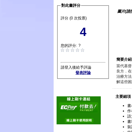
對此書評分
圖片(請
評分 (0 次投票)
4
您的評分: ?
簡要介紹
當代基督
請登入後給予評論
良方．在
發表評論
治療方法
解這些困
主要細項
書
作
語
書
裝