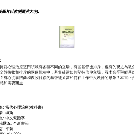
按圖片以改變圖片大小):
:
徒對心理治療這門領域有各種不同的立場，有些基督徒排斥，也有的視之為教
全盤接收和排斥的兩個極端中，基督徒當如何堅持信仰立場，尋求合乎聖經基
？有心從事諮商和教牧關顧的基督徒又當如何在工作中反映神的形象？本書正
惑和需要而生．
名: 當代心理治療(教科書)
者: 瓊斯
文: 中文繁體字
籍狀況: 全新書籍
訂: 平裝