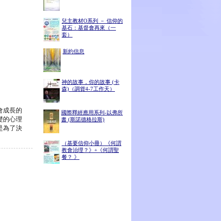
兒主教材O系列 － 信仰的
基石：基督會再來（一
套）
新約信息
神的故事，你的故事 (卡
森)（調貨4-7工作天）
會成長的
國際釋經應用系列-以弗所
礎的心理
書 (斯諾德格拉斯)
是為了決
（基要信仰小冊）《何謂
教會治理？》+《何謂聖
餐？ 》