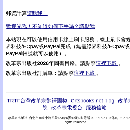
郵資計算
請點我！
歡迎光臨！不知道如何下手嗎？請點我
本站現在可以使用信用卡線上刷卡服務，線上刷卡會
界科技/ECpay或PayPal完成（無需綠界科技/ECpay或
PayPal帳號就可以使用）。
改革宗出版社
2026
年圖書目錄。請點擊
這裡下載
。
改革宗出版社訂購單：請點擊
這裡下載
。
TRTF台灣改革宗翻譯團契
Crtsbooks.net blog
改革
院
改革宗電視台
服務信箱
改革宗出版社 台北市南京東路四段133巷6弄40號1樓 電話 02-2718-3110 傳真 02-2718-31
rights reserved