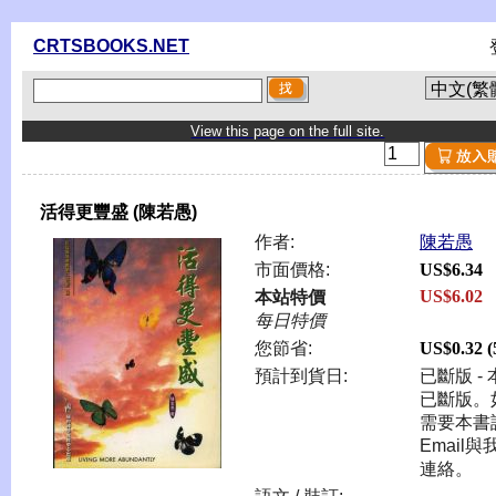
CRTSBOOKS.NET
View this page on the full site.
活得更豐盛 (陳若愚)
作者:
陳若愚
市面價格:
US$6.34
US$6.02
本站特價
每日特價
您節省:
US$0.32 
預計到貨日:
已斷版 -
已斷版。
需要本書
Email與
連絡。