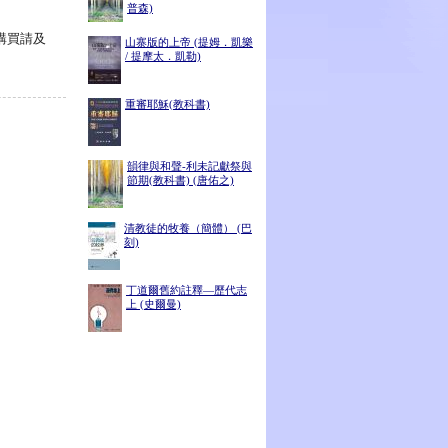
普森)
購買請及
山寨版的上帝 (提姆．凱樂
/ 提摩太．凱勒)
重審耶穌(教科書)
韻律與和聲-利未記獻祭與
節期(教科書) (唐佑之)
清教徒的牧養（簡體） (巴
刻)
丁道爾舊約註釋—歷代志
上 (史爾曼)