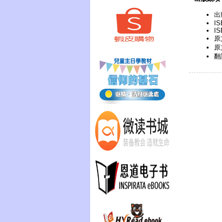
出
IS
IS
原文
原
翻