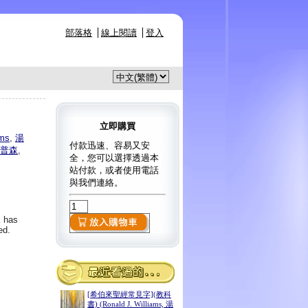
部落格
線上閱讀
登入
立即購買
ams
,
湯
付款迅速、容易又安
普森
,
全，您可以選擇透過本
站付款，或者使用電話
與我們連絡。
k has
ed.
[希伯來聖經常見字](教科
書) (Ronald J. Williams, 湯