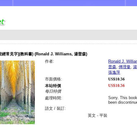
常見字](教科書) (Ronald J. Williams, 湯普森)
作者:
Ronald J. Willi
普森
,
傅理曼
,
湯
張逸萍
市面價格:
US$10.56
US$10.56
本站特價
每日特價
Sorry. This boo
處理時間:
been discontinu
語文 / 裝訂:
英文 - 平裝