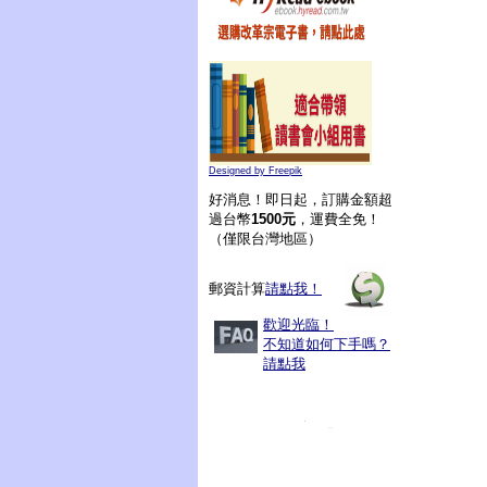
Designed by Freepik
好消息！即日起，訂購金額超
過台幣
1500元
，運費全免！
（僅限台灣地區）
郵資計算
請點我！
歡迎光臨！
不知道如何下手嗎？
請點我