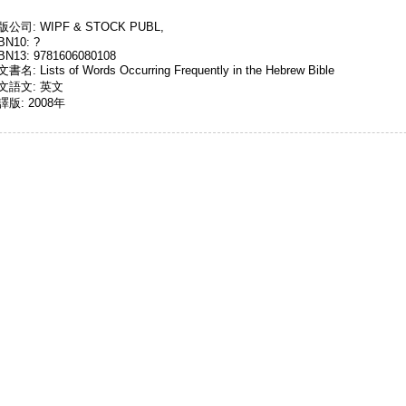
版公司: WIPF & STOCK PUBL,
BN10: ?
BN13: 9781606080108
書名: Lists of Words Occurring Frequently in the Hebrew Bible
文語文: 英文
譯版: 2008年