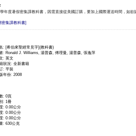
:
9學年度暑假密集課教科書，因需直接從美國訂購，要加上國際運送時間，如欲
暑期密集課教科書]
名: [希伯來聖經常見字](教科書)
: Ronald J. Williams, 湯普森, 傅理曼, 湯普森, 張逸萍
文: 英文
籍狀況: 全新書籍
訂: 平裝
版年份: 2008
數: 0頁
別: 1冊
度: 0.00公分
度: 0.00公分
度: 0.00公分
量: 630公克