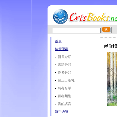
首頁
[希伯來聖經
特價優惠
新書介紹
書籍分類
作者分類
歸正出版社
所有名單
讀者類別
書的語言
新手必讀