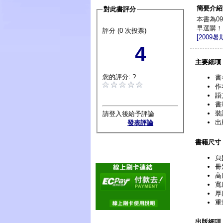
簡要介紹
對此書評分
本書為0
早選購！
評分 (0 次投票)
[2009
4
主要細項
您的評分: ?
書
作者
語
書
裝
請登入後給予評論
出
發表評論
書籍尺寸
頁
冊
高
寬
厚
重
出版細項