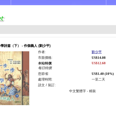
學詩篇（下） - 作個義人 (劉少平)
作者:
劉少平
市面價格:
US$14.08
US$12.68
本站特價
每日特價
您節省:
US$1.40 (10%)
處理時間:
一至二天
語文 / 裝訂:
中文繁體字 - 精裝