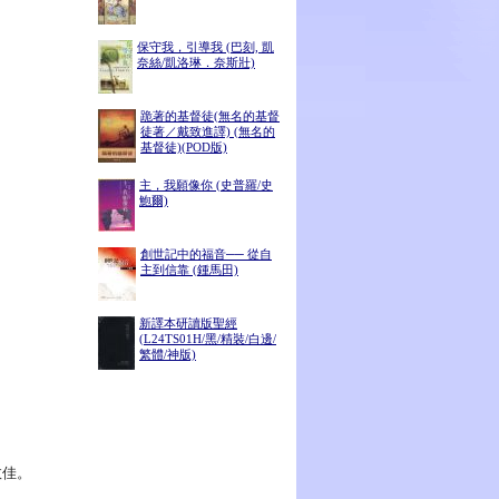
保守我，引導我 (巴刻, 凱
奈絲/凱洛琳．奈斯壯)
跪著的基督徒(無名的基督
徒著／戴致進譯) (無名的
基督徒)(POD版)
主，我願像你 (史普羅/史
鮑爾)
創世記中的福音── 從自
主到信靠 (鍾馬田)
新譯本研讀版聖經
(L24TS01H/黑/精裝/白邊/
繁體/神版)
效佳。