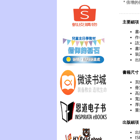
* 倍增
主要細項
書
作
語
書
裝
出
書籍尺寸
頁
冊
高
寬
厚
重
出版細項
出
IS