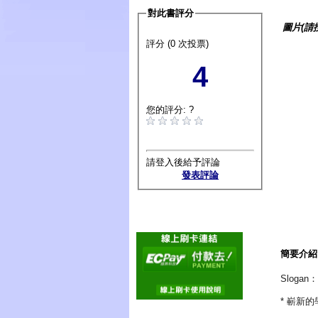
對此書評分
圖片(請
評分 (0 次投票)
4
您的評分: ?
請登入後給予評論
發表評論
簡要介紹
Slog
* 嶄新