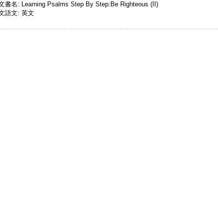
書名: Learning Psalms Step By Step:Be Righteous (II)
文語文: 英文