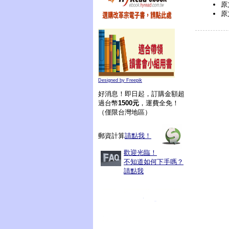
原文
原
Designed by Freepik
好消息！即日起，訂購金額超
過台幣
1500元
，運費全免！
（僅限台灣地區）
郵資計算
請點我！
歡迎光臨！
不知道如何下手嗎？
請點我