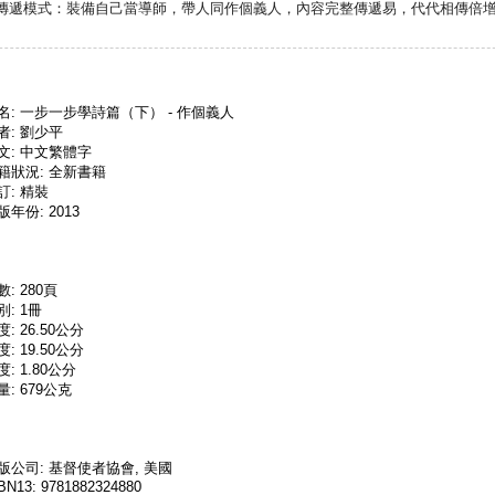
的傳遞模式：裝備自己當導師，帶人同作個義人，內容完整傳遞易，代代相傳倍
名: 一步一步學詩篇（下） - 作個義人
者: 劉少平
文: 中文繁體字
籍狀況: 全新書籍
訂: 精裝
版年份: 2013
數: 280頁
別: 1冊
度: 26.50公分
度: 19.50公分
度: 1.80公分
量: 679公克
版公司: 基督使者協會, 美國
BN13: 9781882324880