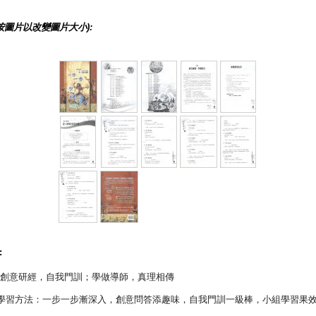
按圖片以改變圖片大小):
:
an：創意研經，自我門訓；學做導師，真理相傳
的學習方法：一步一步漸深入，創意問答添趣味，自我門訓一級棒，小組學習果