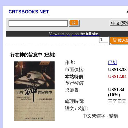
CRTSBOOKS.NET
View this page on the full site.
行在神的旨意中 (巴刻)
作者:
巴刻
市面價格:
US$13.38
US$12.04
本站特價
每日特價
US$1.34
您節省:
(10%)
處理時間:
三至四天
語文 / 裝訂:
中文繁體字 - 精裝