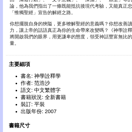
論，他為我們指出了一條既能抵抗後現代考驗，又能真正
「惟獨聖經」宣告的解經之路。
你想擺脫自身的狹隘，更多暸解聖經的意義嗎？你想改善
力，讓上帝的話語真正為你的生命帶來改變嗎？《神學詮
將開啟我們的眼界，用更謙卑的態度，領受神話豐富無比
量。
主要細項
書名: 神學詮釋學
作者: 范浩沙
語文: 中文繁體字
書籍狀況: 全新書籍
裝訂: 平裝
出版年份: 2007
書籍尺寸