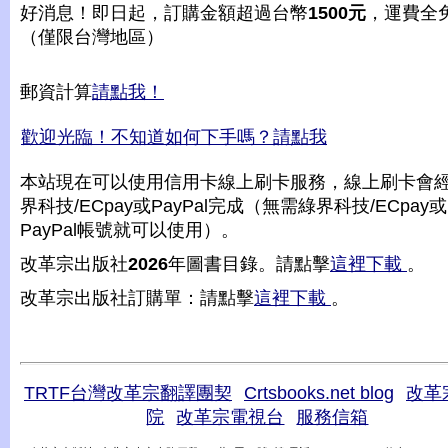
好消息！即日起，訂購金額超過台幣
1500元
，運費全
（僅限台灣地區）
郵資計算
請點我！
歡迎光臨！不知道如何下手嗎？請點我
本站現在可以使用信用卡線上刷卡服務，線上刷卡會
界科技/ECpay或PayPal完成（無需綠界科技/ECpay或
PayPal帳號就可以使用）。
改革宗出版社
2026
年圖書目錄。請點擊
這裡下載
。
改革宗出版社訂購單：請點擊
這裡下載
。
TRTF台灣改革宗翻譯團契
Crtsbooks.net blog
改革
院
改革宗電視台
服務信箱