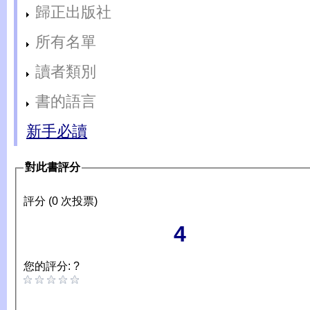
歸正出版社
所有名單
讀者類別
書的語言
新手必讀
對此書評分
評分 (0 次投票)
4
您的評分: ?