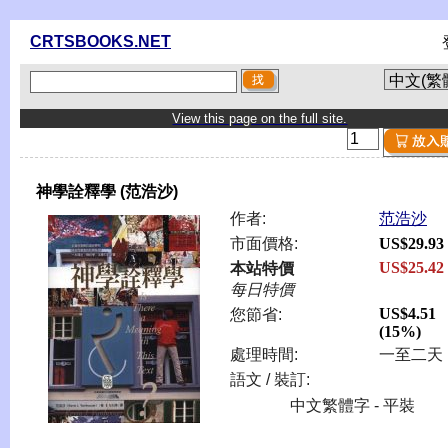
CRTSBOOKS.NET
View this page on the full site.
神學詮釋學 (范浩沙)
作者:
范浩沙
市面價格:
US$29.93
US$25.42
本站特價
每日特價
US$4.51
您節省:
(15%)
處理時間:
一至二天
語文 / 裝訂:
中文繁體字 - 平裝