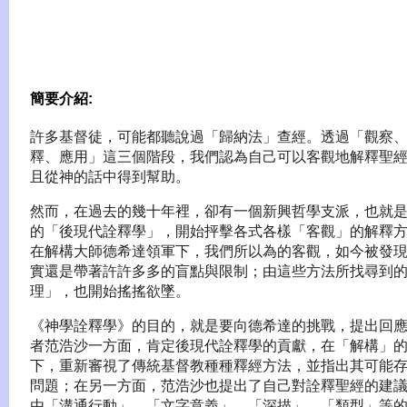
簡要介紹:
許多基督徒，可能都聽說過「歸納法」查經。透過「觀察
釋、應用」這三個階段，我們認為自己可以客觀地解釋聖
且從神的話中得到幫助。
然而，在過去的幾十年裡，卻有一個新興哲學支派，也就
的「後現代詮釋學」，開始抨擊各式各樣「客觀」的解釋
在解構大師德希達領軍下，我們所以為的客觀，如今被發
實還是帶著許許多多的盲點與限制；由這些方法所找尋到
理」，也開始搖搖欲墜。
《神學詮釋學》的目的，就是要向德希達的挑戰，提出回
者范浩沙一方面，肯定後現代詮釋學的貢獻，在「解構」
下，重新審視了傳統基督教種種釋經方法，並指出其可能
問題；在另一方面，范浩沙也提出了自己對詮釋聖經的建
由「溝通行動」、「文字意義」、「深描」、「類型」等