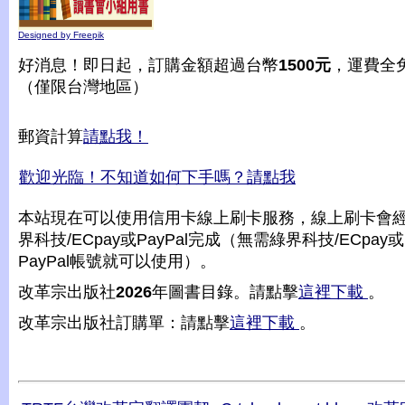
Designed by Freepik
好消息！即日起，訂購金額超過台幣
1500元
，運費全
（僅限台灣地區）
郵資計算
請點我！
歡迎光臨！不知道如何下手嗎？請點我
本站現在可以使用信用卡線上刷卡服務，線上刷卡會
界科技/ECpay或PayPal完成（無需綠界科技/ECpay或
PayPal帳號就可以使用）。
改革宗出版社
2026
年圖書目錄。請點擊
這裡下載
。
改革宗出版社訂購單：請點擊
這裡下載
。