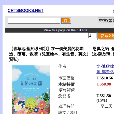
CRTSBOOKS.NET
View this page on the full site.
【青草地 聖約系列①】在一個美麗的花園—— 恩典之約: 
造、墮落、救贖（兒童繪本、有注音、英文） (文-陳欣瑋, 
賢弘)
作者:
文-陳欣瑋
圖-鄭賢弘
市面價格:
US$10.56
US$8.98
本站特價
每日特價
US$1.58
您節省:
(15%)
處理時間:
一至二天
語文 / 裝訂: