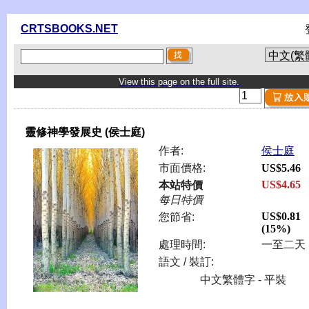
CRTSBOOKS.NET
View this page on the full site.
靈修神學發展史 (侯士庭)
作者:
侯士庭
市面價格:
US$5.46
US$4.65
本站特價
每日特價
US$0.81
您節省:
(15%)
處理時間:
一至二天
語文 / 裝訂:
中文繁體字 - 平裝