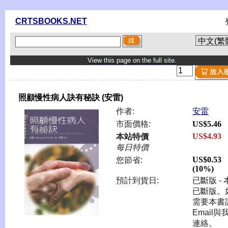
CRTSBOOKS.NET
View this page on the full site.
照顧慢性病人訣有秘訣 (安雷)
作者:
安雷
市面價格:
US$5.46
US$4.93
本站特價
每日特價
US$0.53
您節省:
(10%)
預計到貨日:
已斷版 - 
已斷版。
需要本書
Email與
連絡。