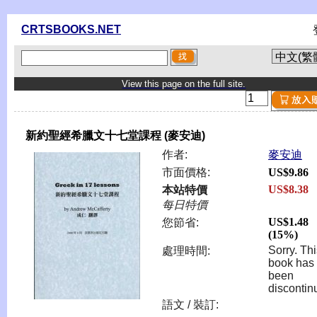
CRTSBOOKS.NET
View this page on the full site.
新約聖經希臘文十七堂課程 (麥安迪)
作者:
麥安迪
市面價格:
US$9.86
US$8.38
本站特價
每日特價
US$1.48
您節省:
(15%)
Sorry. Th
處理時間:
book has
been
discontin
語文 / 裝訂: