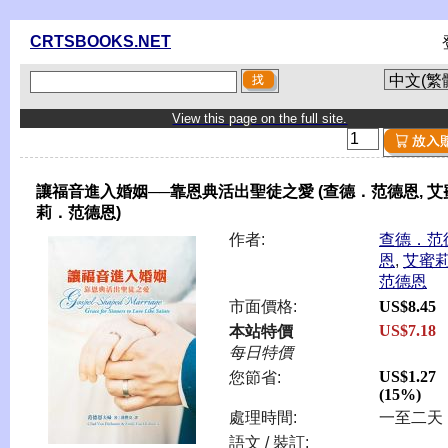
CRTSBOOKS.NET
View this page on the full site.
讓福音進入婚姻──靠恩典活出聖徒之愛 (查德．范德恩, 艾
莉．范德恩)
作者:
查德．范
恩
,
艾蜜
范德恩
市面價格:
US$8.45
US$7.18
本站特價
每日特價
US$1.27
您節省:
(15%)
處理時間:
一至二天
語文 / 裝訂: