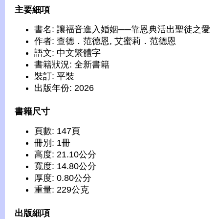
主要細項
書名: 讓福音進入婚姻──靠恩典活出聖徒之愛
作者: 查德．范德恩, 艾蜜莉．范德恩
語文: 中文繁體字
書籍狀況: 全新書籍
裝訂: 平裝
出版年份: 2026
書籍尺寸
頁數: 147頁
冊別: 1冊
高度: 21.10公分
寬度: 14.80公分
厚度: 0.80公分
重量: 229公克
出版細項