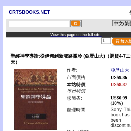
CRTSBOOKS.NET
View this page on the full site.
聖經神學導論:從伊甸到新耶路撒冷 (亞歷山大)（調貨4-7
天）
作者:
亞歷山大
市面價格:
US$9.86
US$8.87
本站特價
每日特價
US$0.99
您節省:
(10%)
Sorry. Thi
處理時間:
book has
been
discontin