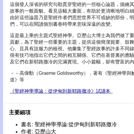
這個發人深省的研究勾勒貫穿聖經的一些核心論題，描繪
故事的一般面貌。看見這幅大畫面，有助於更清晰地明白
由於這些論題乃是聖經作者們思想世界不可或缺的部份，
們，可以在閱讀個別書卷時帶來意味深遠的改變。
這是最上乘的主題式聖經神學。亞歷山大博士為我們做了
貢獻，為了聖經一些重要的主題，提供這個簡潔扼要、鼓
心、且具有說服力的檢視。他彙集了聖經故事的許多不同
很有技巧地指出它們之間的相互關係、它們在基督裏的應
及它們在新耶路撒冷的完滿實現。小小篇幅，卻有豐富的
－－高偉勳（Graeme Goldsworthy），著有《聖經神學
道》等
《聖經神學導論：從伊甸到新耶路撒冷》試讀本
主要細項
書名: 聖經神學導論:從伊甸到新耶路撒冷
作者: 亞歷山大