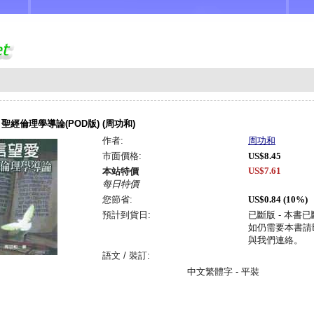
聖經倫理學導論(POD版) (周功和)
作者:
周功和
市面價格:
US$8.45
US$7.61
本站特價
每日特價
您節省:
US$0.84 (10%)
預計到貨日:
已斷版 - 本書
如仍需要本書請Em
與我們連絡。
語文 / 裝訂:
中文繁體字 - 平裝