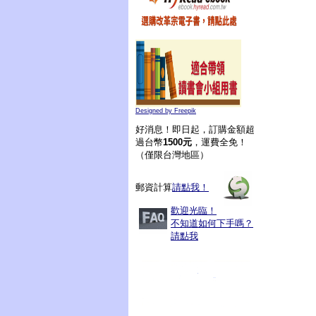
Designed by Freepik
好消息！即日起，訂購金額超
過台幣
1500元
，運費全免！
（僅限台灣地區）
郵資計算
請點我！
歡迎光臨！
不知道如何下手嗎？
請點我