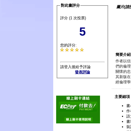
對此書評分
圖片(請
評分 (1 次投票)
5
您的評分:
簡要介紹
作者以信
們的倫理
請登入後給予評論
關懷的忠
發表評論
其新版在
經倫理學
主要細項
書
作
語
書
裝