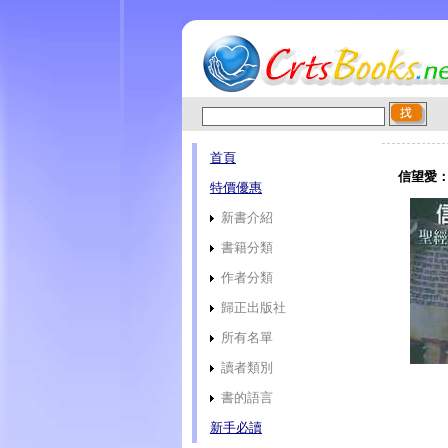
首頁
信望愛：
特價優惠
新書介紹
書籍分類
作者分類
歸正出版社
所有名單
讀者類別
書的語言
新手必讀