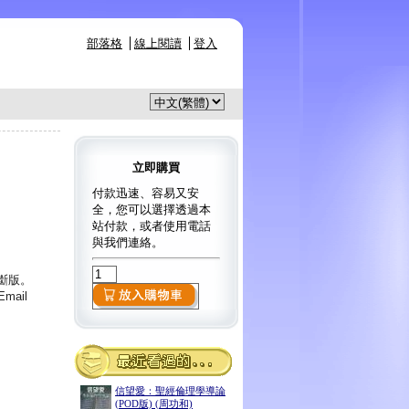
部落格
線上閱讀
登入
立即購買
付款迅速、容易又安
全，您可以選擇透過本
站付款，或者使用電話
與我們連絡。
已斷版。
ail
信望愛：聖經倫理學導論
(POD版) (周功和)