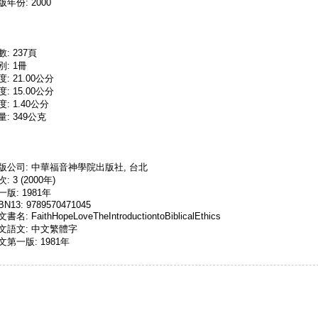
版年份: 2000
數: 237頁
別: 1冊
度: 21.00公分
度: 15.00公分
度: 1.40公分
量: 349公克
版公司: 中華福音神學院出版社, 台北
: 3 (2000年)
一版: 1981年
BN13: 9789570471045
書名: FaithHopeLoveTheIntroductiontoBiblicalEthics
文語文: 中文繁體字
文第一版: 1981年