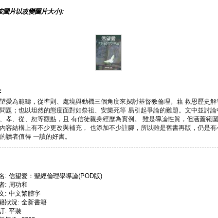
按圖片以改變圖片大小):
:
望愛為範疇，從準則、處境與動機三個角度來探討基督教倫理。藉 救恩歷史解
問題；也以坦然的態度面對如祭祖、安樂死等 易引起爭論的難題。文中並討論
、孝、從、恕等觀點，且 有信徒親身經歷為實例。 雖是導論性質，但涵蓋範
內容結構上有不少更改與補充， 也添加不少註腳，所以雖是舊書再版，仍是有
的讀者值得 一讀的好書。
名: 信望愛：聖經倫理學導論(POD版)
者: 周功和
文: 中文繁體字
籍狀況: 全新書籍
訂: 平裝