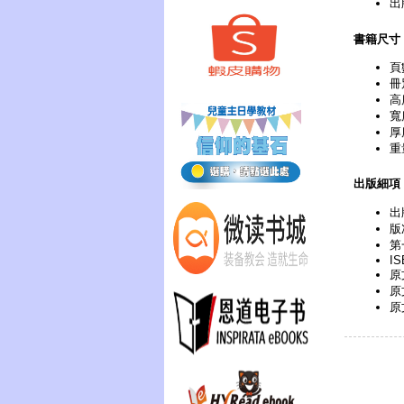
出
書籍尺寸
頁
冊
高
寬
厚
重
出版細項
出
版次
第
IS
原文
原
原