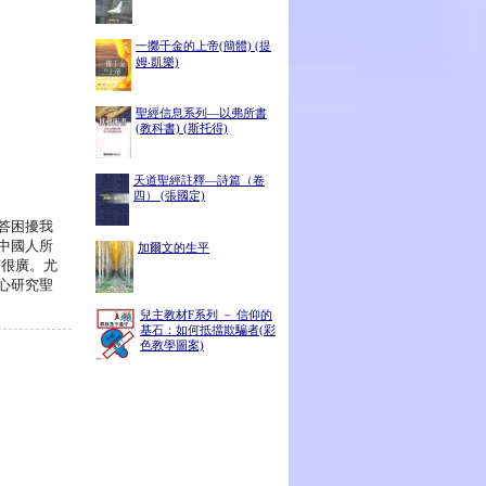
一擲千金的上帝(簡體) (提
姆‧凱樂)
聖經信息系列—以弗所書
(教科書) (斯托得)
天道聖經註釋—詩篇（卷
四） (張國定)
答困擾我
中國人所
加爾文的生平
圍很廣。尤
心研究聖
兒主教材F系列 － 信仰的
基石：如何抵擋欺騙者(彩
色教學圖案)