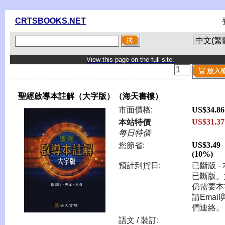
CRTSBOOKS.NET
View this page on the full site.
聖經啟導本註解（大字版）（海天書樓）
市面價格:
US$34.86
US$31.37
本站特價
每日特價
US$3.49
您節省:
(10%)
預計到貨日:
已斷版 -
已斷版。
仍需要本
請Emai
們連絡。
語文 / 裝訂: