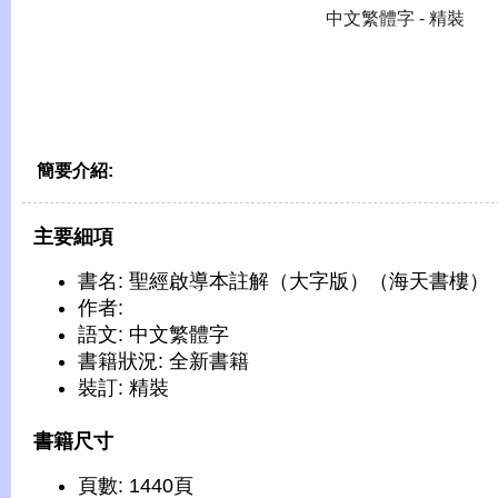
中文繁體字 - 精裝
簡要介紹:
主要細項
書名: 聖經啟導本註解（大字版）（海天書樓）
作者:
語文: 中文繁體字
書籍狀況: 全新書籍
裝訂: 精裝
書籍尺寸
頁數: 1440頁