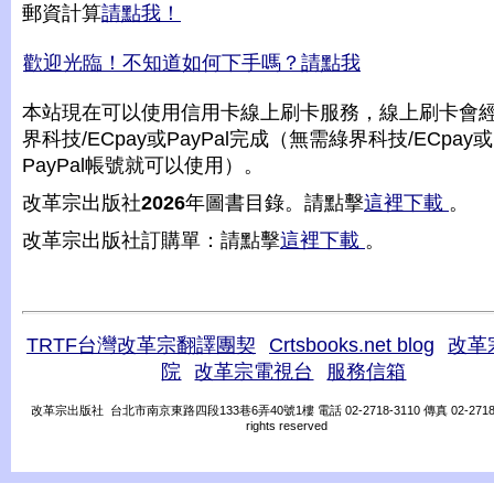
郵資計算
請點我！
歡迎光臨！不知道如何下手嗎？請點我
本站現在可以使用信用卡線上刷卡服務，線上刷卡會
界科技/ECpay或PayPal完成（無需綠界科技/ECpay或
PayPal帳號就可以使用）。
改革宗出版社
2026
年圖書目錄。請點擊
這裡下載
。
改革宗出版社訂購單：請點擊
這裡下載
。
TRTF台灣改革宗翻譯團契
Crtsbooks.net blog
改革
院
改革宗電視台
服務信箱
改革宗出版社 台北市南京東路四段133巷6弄40號1樓 電話 02-2718-3110 傳真 02-2718-31
rights reserved