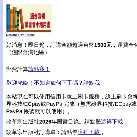
Designed by Freepik
好消息！即日起，訂購金額超過台幣
1500元
，運費全
（僅限台灣地區）
郵資計算
請點我！
歡迎光臨！不知道如何下手嗎？請點我
本站現在可以使用信用卡線上刷卡服務，線上刷卡會
界科技/ECpay或PayPal完成（無需綠界科技/ECpay或
PayPal帳號就可以使用）。
改革宗出版社
2026
年圖書目錄。請點擊
這裡下載
。
改革宗出版社訂購單：請點擊
這裡下載
。