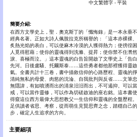
中文繁體字 - 平裝
簡要介紹:
在西方文學史上，聖．奧克斯丁的「懺悔錄」是一本永垂
經典名著。正如大詩人佩脫拉克所稱譽的：「這本赤裸裸
炙熱光焰的表白，可以使麻木冷漠的人獲得熱力；使徬徨
人覓得慰藉；使你的靈魂得到洗滌、提昇；使你禁不住潸
淚、喜極而泣。」這本靈魂的白告旨開啟了文學史上「告
先河。日後盧騷、托爾斯泰……這些勇者都他那裡獲得靈
氣。全書共計十三卷，書中描敘信仰的心路歷程、靈魂的
清純無私的母愛、肉慾的沈淪、自我批判與反省……文筆
無隱諱，有如噴湧而出的清泉汨汨而出，不可遏抑。可以
戒，可以當作靈修，可以作為切磋啟迪的座右銘。這本書
得窺這位西方最偉大思想教父一生信仰和靈魂的全盤歷程
足供讀者省思、考察，從而萌生見賢思齊之念，踏穩自己
步，確定人生追求的方向。
主要細項