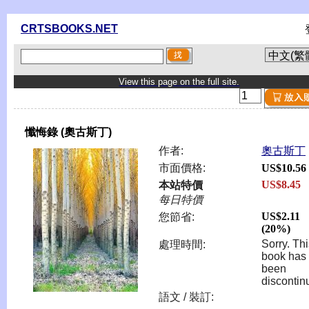
CRTSBOOKS.NET
View this page on the full site.
懺悔錄 (奧古斯丁)
作者:
奧古斯丁
市面價格:
US$10.56
US$8.45
本站特價
每日特價
US$2.11
您節省:
(20%)
Sorry. Th
處理時間:
book has
been
discontin
語文 / 裝訂: