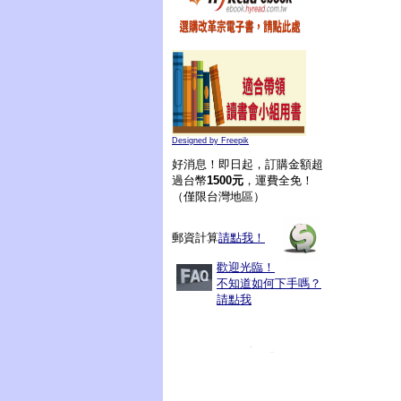
Designed by Freepik
好消息！即日起，訂購金額超
過台幣
1500元
，運費全免！
（僅限台灣地區）
郵資計算
請點我！
歡迎光臨！
不知道如何下手嗎？
請點我