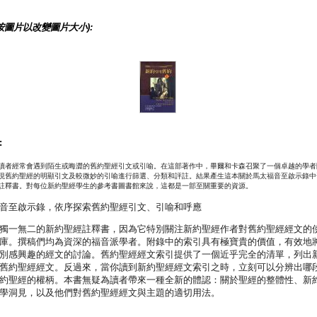
按圖片以改變圖片大小):
:
讀者經常會遇到陌生或晦澀的舊約聖經引文或引喻。在這部著作中，畢爾和卡森召聚了一個卓越的學者
現舊約聖經的明顯引文及較微妙的引喻進行篩選、分類和評註。結果產生這本關於馬太福音至啟示錄中
註釋書。對每位新約聖經學生的參考書圖書館來說，這都是一部至關重要的資源。
音至啟示錄，依序探索舊約聖經引文、引喻和呼應
獨一無二的新約聖經註釋書，因為它特別關注新約聖經作者對舊約聖經經文的
庫。撰稿們均為資深的福音派學者。附錄中的索引具有極寶貴的價值，有效地
別感興趣的經文的討論。舊約聖經經文索引提供了一個近乎完全的清單，列出
舊約聖經經文。反過來，當你讀到新約聖經經文索引之時，立刻可以分辨出哪
約聖經的權柄。本書無疑為讀者帶來一種全新的體認：關於聖經的整體性、新
學洞見，以及他們對舊約聖經經文與主題的適切用法。