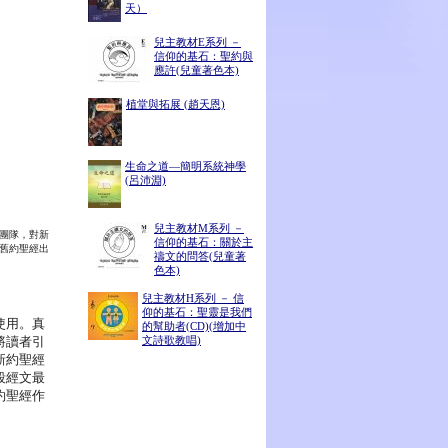
天）
兒主教材E系列 －
信仰的基石：聖約與
應許(兒童著色本)
植堂與拓展 (趙天恩)
生命之道―簡明系統神學
(呂沛淵)
兒主教材M系列 －
團隊，對新
信仰的基石：關於主
舊約聖經出
禱文的問答(兒童著
色本)
兒主教材H系列 － 信
仰的基石：聖靈是我們
使用。真
的幫助者(CD)(增加中
將讀者引
文詩歌教唱)
新約聖經
段經文最
約聖經作