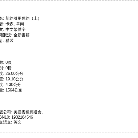
名: 新約引用舊約（上）
者: 卡森, 畢爾
文: 中文繁體字
籍狀況: 全新書籍
訂: 精裝
數: 0頁
別: 0冊
度: 26.00公分
度: 19.10公分
度: 4.30公分
量: 1564公克
版公司: 美國麥種傳道會,
BN10: 1932184546
文語文: 英文