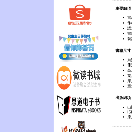
主要細項
書
作
語
書
裝
書籍尺寸
頁
冊
高
寬
厚
重
出版細項
出
IS
原