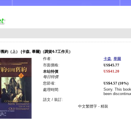
舊約（上） (卡森, 畢爾)（調貨4-7工作天）
作者:
卡森
,
畢爾
市面價格:
US$45.77
US$41.20
本站特價
每日特價
您節省:
US$4.57 (10%)
Sorry. This boo
處理時間:
been discontinu
語文 / 裝訂:
中文繁體字 - 精裝