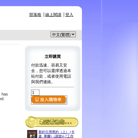
部落格
線上閱讀
登入
立即購買
付款迅速、容易又安
全，您可以選擇透過本
站付款，或者使用電話
與我們連絡。
k has
ed.
新約引用舊約（上） (卡
森, 畢爾)（調貨4-7工作