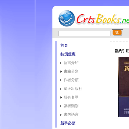
首頁
新約引用
特價優惠
新書介紹
書籍分類
作者分類
歸正出版社
所有名單
讀者類別
書的語言
新手必讀