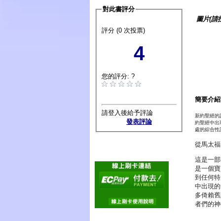
對此書評分
圖片(請
評分 (0 次投票)
4
您的評分: ?
簡要介紹
請登入後給予評論
新約聖經的
發表評論
約聖經中出
處的綜合性
從馬太福
這是一部
是一個寶
到任何特
中出現的
多倚賴舊
者們的神